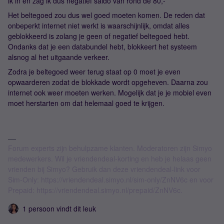
ik in en zag ik dus negatief saldo van rond de 80,-
Het beltegoed zou dus wel goed moeten komen. De reden dat
onbeperkt internet niet werkt is waarschijnlijk, omdat alles
geblokkeerd is zolang je geen of negatief beltegoed hebt.
Ondanks dat je een databundel hebt, blokkeert het systeem
alsnog al het uitgaande verkeer.
Zodra je beltegoed weer terug staat op 0 moet je even
opwaarderen zodat de blokkade wordt opgeheven. Daarna zou
internet ook weer moeten werken. Mogelijk dat je je mobiel even
moet herstarten om dat helemaal goed te krijgen.
Forum experts zijn behulpzame klanten. Moderatoren zijn Simyo
medewerkers. Wil je vriendendeal-korting en heb je helaas geen
vrienden bij Simyo? Gebruik dan deze vriendendeal-link voor
Sim-Only: https://vriendendeal.simyo.nl/sim-only/ZnNV6c en voor
Prepaid: https://vriendendeal.simyo.nl/prepaid/ZnNV6c.
1 persoon vindt dit leuk