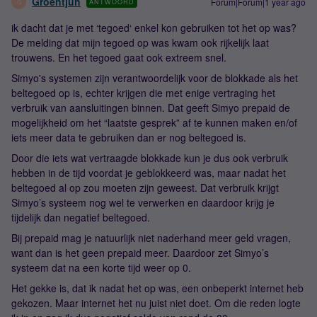
Groentjuh
Forum|Forum|1 year ago
ANTWOORD
G
ik dacht dat je met ‘tegoed‘ enkel kon gebruiken tot het op was?
De melding dat mijn tegoed op was kwam ook rijkelijk laat
trouwens. En het tegoed gaat ook extreem snel.
Simyo's systemen zijn verantwoordelijk voor de blokkade als het
beltegoed op is, echter krijgen die met enige vertraging het
verbruik van aansluitingen binnen. Dat geeft Simyo prepaid de
mogelijkheid om het “laatste gesprek” af te kunnen maken en/of
iets meer data te gebruiken dan er nog beltegoed is.
Door die iets wat vertraagde blokkade kun je dus ook verbruik
hebben in de tijd voordat je geblokkeerd was, maar nadat het
beltegoed al op zou moeten zijn geweest. Dat verbruik krijgt
Simyo’s systeem nog wel te verwerken en daardoor krijg je
tijdelijk dan negatief beltegoed.
Bij prepaid mag je natuurlijk niet naderhand meer geld vragen,
want dan is het geen prepaid meer. Daardoor zet Simyo’s
systeem dat na een korte tijd weer op 0.
Het gekke is, dat ik nadat het op was, een onbeperkt internet heb
gekozen. Maar internet het nu juist niet doet. Om die reden logte