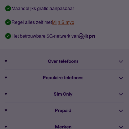
Maandelijks gratis aanpasbaar
Regel alles zelf met
Mijn Simyo
Het betrouwbare 5G-netwerk van
Over telefoons
Abonnement met telefoon
Populaire telefoons
Informatie over telefoons
Pixel 10
Sim Only
Alle telefoons
Pixel 9a
Sim Only
Prepaid
iPhone 16
Sim Only internet
Prepaid
iPhone 16e
Merken
Onbeperkt bellen