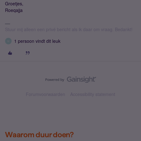
Groetjes,
Roeqajja
Stuur mij alleen een privé bericht als ik daar om vraag. Bedankt!
1 persoon vindt dit leuk
M
Forumvoorwaarden
Accessibility statement
Waarom duur doen?