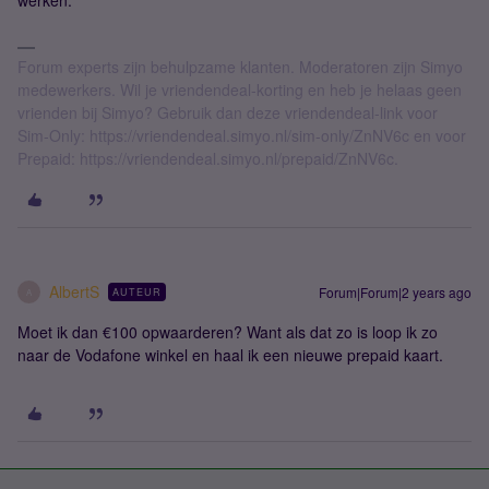
werken.
Forum experts zijn behulpzame klanten. Moderatoren zijn Simyo
medewerkers. Wil je vriendendeal-korting en heb je helaas geen
vrienden bij Simyo? Gebruik dan deze vriendendeal-link voor
Sim-Only: https://vriendendeal.simyo.nl/sim-only/ZnNV6c en voor
Prepaid: https://vriendendeal.simyo.nl/prepaid/ZnNV6c.
AlbertS
Forum|Forum|2 years ago
AUTEUR
A
Moet ik dan €100 opwaarderen? Want als dat zo is loop ik zo
naar de Vodafone winkel en haal ik een nieuwe prepaid kaart.