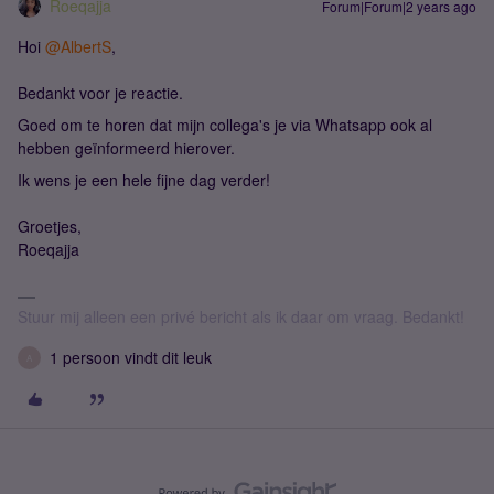
Roeqajja
Forum|Forum|2 years ago
Hoi
@AlbertS
,
Bedankt voor je reactie.
Goed om te horen dat mijn collega's je via Whatsapp ook al
hebben geïnformeerd hierover.
Ik wens je een hele fijne dag verder!
Groetjes,
Roeqajja
Stuur mij alleen een privé bericht als ik daar om vraag. Bedankt!
1 persoon vindt dit leuk
A