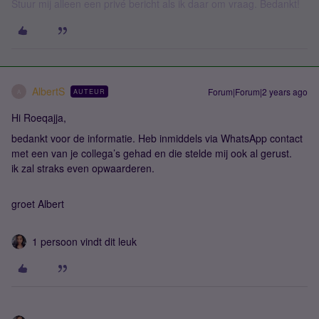
Stuur mij alleen een privé bericht als ik daar om vraag. Bedankt!
AlbertS
Forum|Forum|2 years ago
AUTEUR
A
Hi Roeqajja,
bedankt voor de informatie. Heb inmiddels via WhatsApp contact
met een van je collega’s gehad en die stelde mij ook al gerust.
ik zal straks even opwaarderen.
groet Albert
1 persoon vindt dit leuk