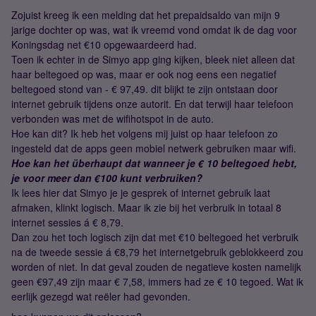
Zojuist kreeg ik een melding dat het prepaidsaldo van mijn 9
jarige dochter op was, wat ik vreemd vond omdat ik de dag voor
Koningsdag net €10 opgewaardeerd had.
Toen ik echter in de Simyo app ging kijken, bleek niet alleen dat
haar beltegoed op was, maar er ook nog eens een negatief
beltegoed stond van - € 97,49. dit blijkt te zijn ontstaan door
internet gebruik tijdens onze autorit. En dat terwijl haar telefoon
verbonden was met de wifihotspot in de auto.
Hoe kan dit? Ik heb het volgens mij juist op haar telefoon zo
ingesteld dat de apps geen mobiel netwerk gebruiken maar wifi.
Hoe kan het überhaupt dat wanneer je € 10 beltegoed hebt,
je voor meer dan €100 kunt verbruiken?
Ik lees hier dat Simyo je je gesprek of internet gebruik laat
afmaken, klinkt logisch. Maar ik zie bij het verbruik in totaal 8
internet sessies á € 8,79.
Dan zou het toch logisch zijn dat met €10 beltegoed het verbruik
na de tweede sessie á €8,79 het internetgebruik geblokkeerd zou
worden of niet. In dat geval zouden de negatieve kosten namelijk
geen €97,49 zijn maar € 7,58, immers had ze € 10 tegoed. Wat ik
eerlijk gezegd wat reëler had gevonden.