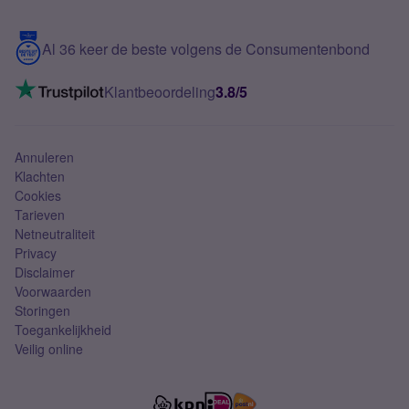
Samsung S25 FE
Blog
5G internet
Contact
Al 36 keer de beste volgens de Consumentenbond
Mobiel internet
VoLTE 4G bellen
Klantbeoordeling
3.8/5
Mobiel abonnement
Simkaart
Annuleren
Klachten
Cookies
Tarieven
Netneutraliteit
Privacy
Disclaimer
Voorwaarden
Storingen
Toegankelijkheid
Veilig online