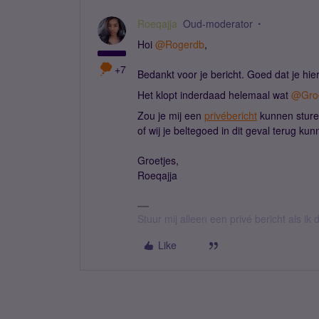
Roeqajja
Oud-moderator
Hoi
@Rogerdb
,
+7
Bedankt voor je bericht. Goed dat je h
Het klopt inderdaad helemaal wat
@Groe
Zou je mij een
privébericht
kunnen sturen
of wij je beltegoed in dit geval terug kun
Groetjes,
Roeqajja
Stuur mij alleen een privé bericht als i
Like