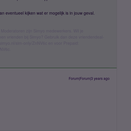
eventueel kijken wat er mogelijk is in jouw geval.
 Moderatoren zijn Simyo medewerkers. Wil je
geen vrienden bij Simyo? Gebruik dan deze vriendendeal-
l.simyo.nl/sim-only/ZnNV6c en voor Prepaid:
nNV6c.
Forum|Forum|3 years ago