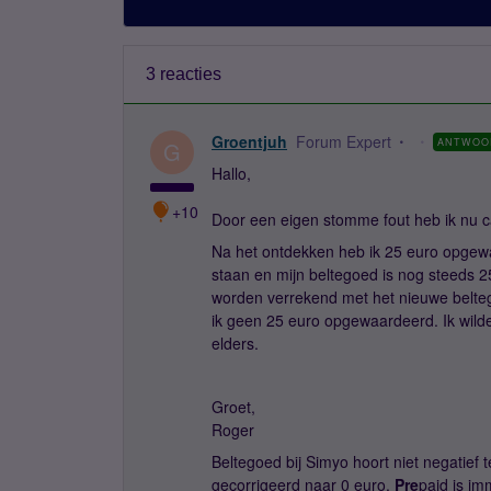
3 reacties
Groentjuh
Forum Expert
ANTWOO
G
Hallo,
+10
Door een eigen stomme fout heb ik nu c
Na het ontdekken heb ik 25 euro opgewaa
staan en mijn beltegoed is nog steeds 2
worden verrekend met het nieuwe beltego
ik geen 25 euro opgewaardeerd. Ik wild
elders.
Groet,
Roger
Beltegoed bij Simyo hoort niet negatief 
gecorrigeerd naar 0 euro.
Pre
paid is im