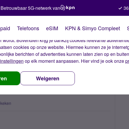
Betrouwbaar 5G-netwerk van
36
kies van Simyo
paid
Telefoons
eSIM
KPN & Simyo Compleet
okies op onze website. Met deze cookies zorgen wij ervoor dat j
 wordt. Bovendien krijg je dankzij cookies relevante advertentie
laatsen cookies op onze website. Hiermee kunnen ze je internet
oonlijke berichten of advertenties kunnen laten zien op en buite
instellingen
op elk moment aanpassen. Hier vind je ook onze
p
 hoe zit dit?
ren
Weigeren
ekeken