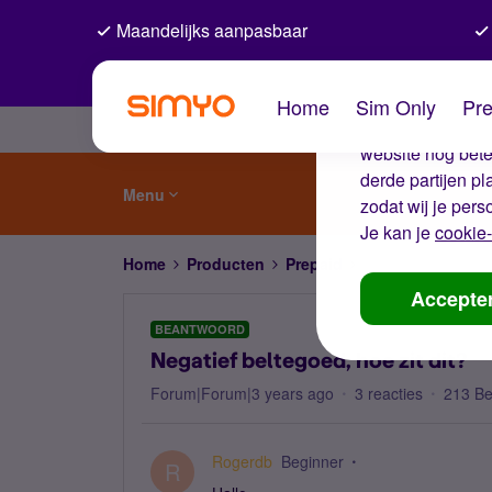
Maandelijks aanpasbaar
De coo
Home
Sim Only
Pre
Wij gebruiken co
website nog beter
derde partijen p
Menu
zodat wij je pers
Je kan je
cookie-
Home
Producten
Prepaid
Negatief beltegoed,
Accepte
BEANTWOORD
Negatief beltegoed, hoe zit dit?
Forum|Forum|3 years ago
3 reacties
213 B
Rogerdb
Beginner
R