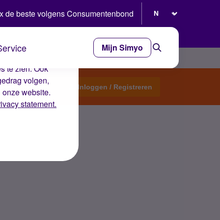
Selecteer taal
x de beste volgens Consumentenbond
Service
Mijn Simyo
e ervaring op de
s te zien. Ook
gedrag volgen,
Start een topic
Inloggen / Registreren
n onze website.
rivacy statement.