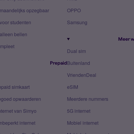
 maandelijks opzegbaar
OPPO
voor studenten
Samsung
alleen bellen
Meer w
mpleet
Dual sim
Buitenland
Prepaid
VriendenDeal
epaid simkaart
eSIM
tegoed opwaarderen
Meerdere nummers
nternet van Simyo
5G internet
nbeperkt internet
Mobiel internet