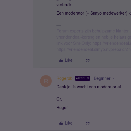
verbruik.
Een moderator (= Simyo medewerker) kan 
Forum experts zijn behulpzame klanten.
vriendendeal-korting en heb je helaas 
link voor Sim-Only: https://vriendendea
https://vriendendeal.simyo.nl/prepaid/Z
Like
Rogerdb
Beginner
AUTEUR
R
Dank je, ik wacht een moderator af.
Gr.
Roger
Like