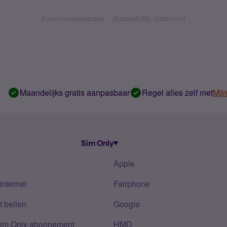
Forumvoorwaarden
Accessibility statement
Maandelijks gratis aanpasbaar
Regel alles zelf met
Mij
Sim Only
Apple
internet
Fairphone
 bellen
Google
Sim Only abonnement
HMD