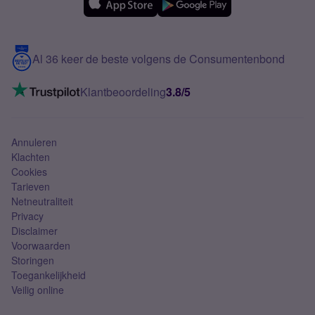
Over Simyo
Samsung
Meerdere nummers
Samsung S25 FE
Blog
5G internet
Contact
Al 36 keer de beste volgens de Consumentenbond
Mobiel internet
VoLTE 4G bellen
Klantbeoordeling
3.8/5
Mobiel abonnement
Simkaart
Annuleren
Klachten
Cookies
Tarieven
Netneutraliteit
Privacy
Disclaimer
Voorwaarden
Storingen
Toegankelijkheid
Veilig online