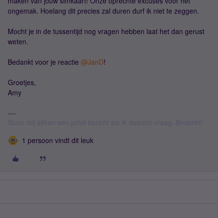
maken van jouw simkaart! Onze oprechte excuses voor het
ongemak. Hoelang dit precies zal duren durf ik niet te zeggen.
Mocht je in de tussentijd nog vragen hebben laat het dan gerust
weten.
Bedankt voor je reactie ​
@JanD
!
Groetjes,
Amy
Stuur mij alleen een privé bericht als ik daarom vraag. Bedankt!
1 persoon vindt dit leuk