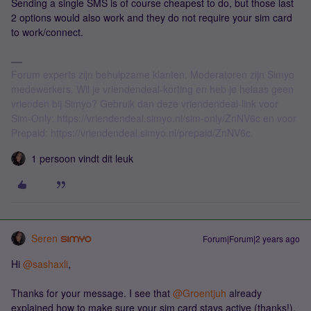
Sending a single SMS is of course cheapest to do, but those last
2 options would also work and they do not require your sim card
to work/connect.
Forum experts zijn behulpzame klanten. Moderatoren zijn Simyo
medewerkers. Wil je vriendendeal-korting en heb je helaas geen
vrienden bij Simyo? Gebruik dan deze vriendendeal-link voor
Sim-Only: https://vriendendeal.simyo.nl/sim-only/ZnNV6c en voor
Prepaid: https://vriendendeal.simyo.nl/prepaid/ZnNV6c.
1 persoon vindt dit leuk
Seren
Forum|Forum|2 years ago
Hi
@sashaxli
,
Thanks for your message. I see that
@Groentjuh
already
explained how to make sure your sim card stays active (thanks!).