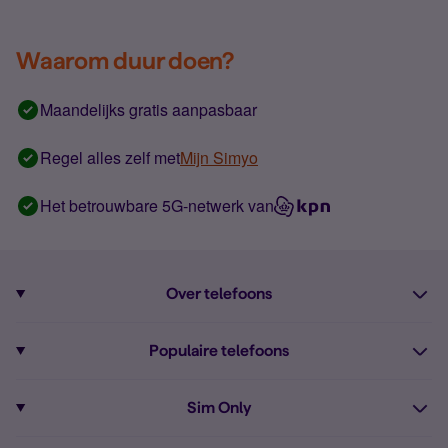
Waarom duur doen?
Maandelijks gratis aanpasbaar
Regel alles zelf met
Mijn Simyo
Het betrouwbare 5G-netwerk van
Over telefoons
Abonnement met telefoon
Populaire telefoons
Informatie over telefoons
Pixel 10
Sim Only
Alle telefoons
Pixel 9a
Sim Only