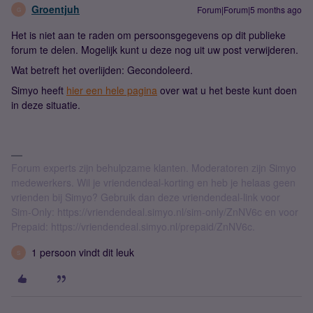
Groentjuh
Forum|Forum|5 months ago
G
Het is niet aan te raden om persoonsgegevens op dit publieke
forum te delen. Mogelijk kunt u deze nog uit uw post verwijderen.
Wat betreft het overlijden: Gecondoleerd.
Simyo heeft
hier een hele pagina
over wat u het beste kunt doen
in deze situatie.
Forum experts zijn behulpzame klanten. Moderatoren zijn Simyo
medewerkers. Wil je vriendendeal-korting en heb je helaas geen
vrienden bij Simyo? Gebruik dan deze vriendendeal-link voor
Sim-Only: https://vriendendeal.simyo.nl/sim-only/ZnNV6c en voor
Prepaid: https://vriendendeal.simyo.nl/prepaid/ZnNV6c.
1 persoon vindt dit leuk
S