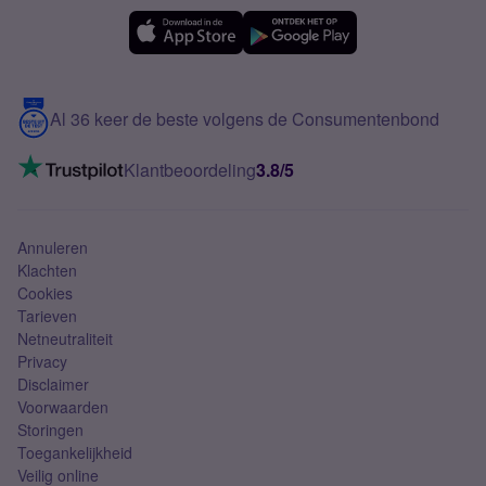
Simyo Compleet
eSIM
Samsung A56
Over Simyo
Samsung
Meerdere nummers
Samsung S25 FE
Blog
5G internet
Contact
Al 36 keer de beste volgens de Consumentenbond
Mobiel internet
VoLTE 4G bellen
Klantbeoordeling
3.8/5
Mobiel abonnement
Simkaart
Annuleren
Klachten
Cookies
Tarieven
Netneutraliteit
Privacy
Disclaimer
Voorwaarden
Storingen
Toegankelijkheid
Veilig online