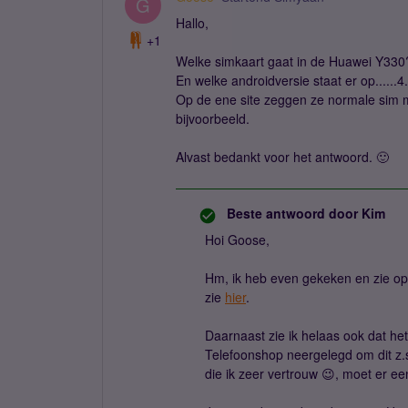
G
Hallo,
+1
Welke simkaart gaat in de Huawei Y330
En welke androidversie staat er op......4
Op de ene site zeggen ze normale sim m
bijvoorbeeld.
Alvast bedankt voor het antwoord. 🙂
Beste antwoord door
Kim
Hoi Goose,
Hm, ik heb even gekeken en zie op 
zie
hier
.
Daarnaast zie ik helaas ook dat het
Telefoonshop neergelegd om dit z
die ik zeer vertrouw 😉, moet er een