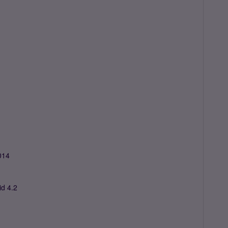
014
id 4.2