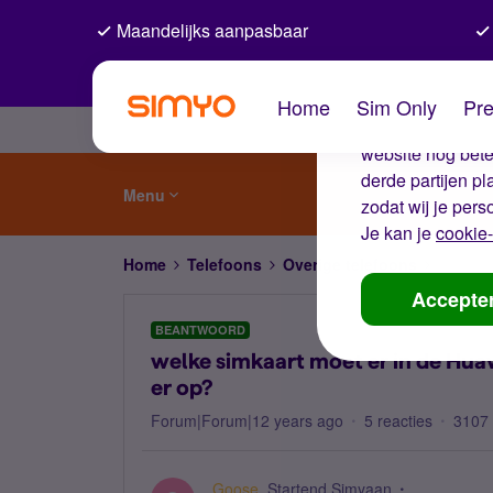
Maandelijks aanpasbaar
De coo
Home
Sim Only
Pre
Wij gebruiken co
website nog beter
derde partijen p
Menu
zodat wij je pers
Je kan je
cookie-
Home
Telefoons
Overige telefoons
welke s
Accepte
BEANTWOORD
welke simkaart moet er in de Hua
er op?
Forum|Forum|12 years ago
5 reacties
3107
Goose
Startend Simyaan