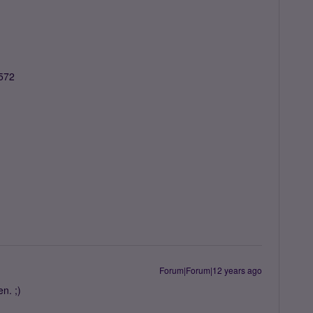
572
Forum|Forum|12 years ago
n. ;)