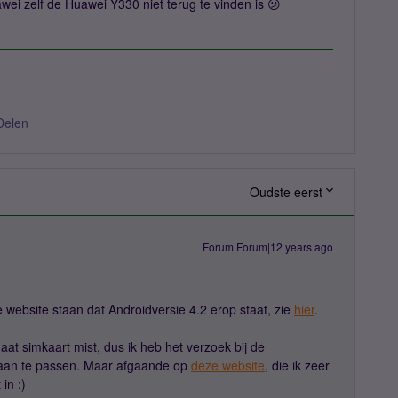
ei zelf de Huawei Y330 niet terug te vinden is 😕
Delen
Oudste eerst
Forum|Forum|12 years ago
website staan dat Androidversie 4.2 erop staat, zie
hier
.
aat simkaart mist, dus ik heb het verzoek bij de
 aan te passen. Maar afgaande op
deze website
, die ik zeer
in :)