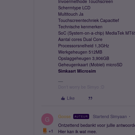
Invoermethode Touchscreen
Schermtype LCD
Multitouch Ja
Touchscreentechniek Capacitief
Technische kenmerken
SoC (System-on-a-chip) MediaTek MT6
Aantal cores Dual Core
Processorsnelheid 1,3GHz
Werkgeheugen 512MB
Opslaggeheugen 3,906GB
Geheugenkaart (Mobiel) microSD
Simkaart Microsim
Don't worry be Simyo :D
Like
Goose
Startend Simyaan
AUTEUR
G
Ontzettend bedankt voor jullie antwoorde
+1
Hier kan ik wat mee.