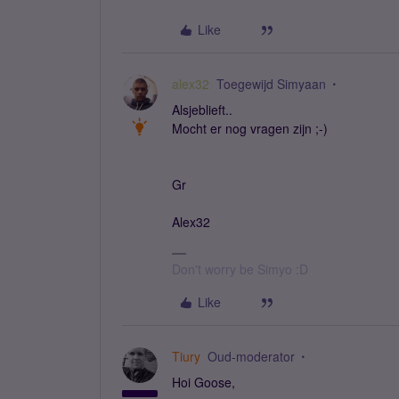
Like
alex32
Toegewijd Simyaan
Alsjeblieft..
Mocht er nog vragen zijn ;-)
Gr
Alex32
Don't worry be Simyo :D
Like
Tiury
Oud-moderator
Hoi Goose,