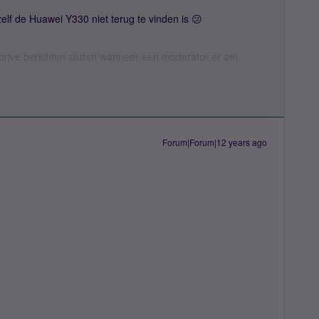
lf de Huawei Y330 niet terug te vinden is 😕
rivé berichten sturen wanneer een moderator er om
Forum|Forum|12 years ago