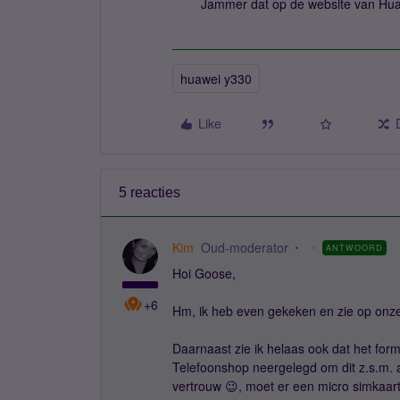
Jammer dat op de website van Huaw
huawei y330
Like
5 reacties
Kim
Oud-moderator
ANTWOORD
Hoi Goose,
+6
Hm, ik heb even gekeken en zie op onze 
Daarnaast zie ik helaas ook dat het form
Telefoonshop neergelegd om dit z.s.m.
vertrouw 😉, moet er een micro simkaart 