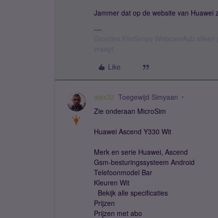
Jammer dat op de website van Huawei ze
Groetjes,KimSimyo WebcareAub alleen p
vraagt
Like
alex32
Toegewijd Simyaan
Zie onderaan MicroSim
Huawei Ascend Y330 Wit
Merk en serie Huawei, Ascend
Gsm-besturingssysteem Android
Telefoonmodel Bar
Kleuren Wit
Bekijk alle specificaties
Prijzen
Prijzen met abo