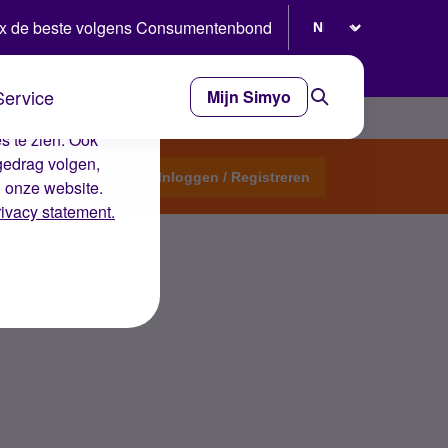
Selecteer taal
x de beste volgens Consumentenbond
Service
Mijn Simyo
e ervaring op de
s te zien. Ook
gedrag volgen,
Start een topic
Inloggen / Registreren
n onze website.
rivacy statement.
p?