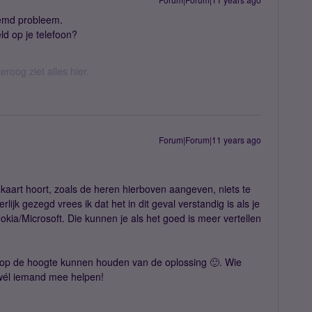
eemd probleem.
teld op je telefoon?
eroog ziet alles hier.
Forum|Forum|11 years ago
kaart hoort, zoals de heren hierboven aangeven, niets te
lijk gezegd vrees ik dat het in dit geval verstandig is als je
ia/Microsoft. Die kunnen je als het goed is meer vertellen
ons op de hoogte kunnen houden van de oplossing 🙂. Wie
wél iemand mee helpen!