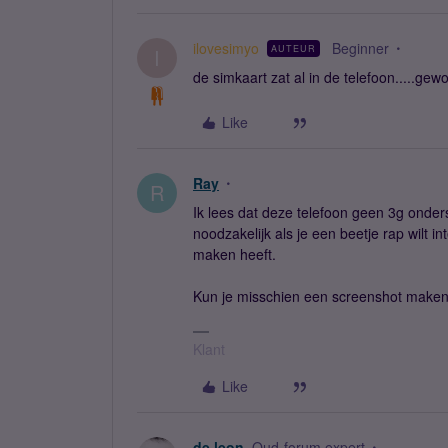
ilovesimyo
Beginner
AUTEUR
I
de simkaart zat al in de telefoon.....gewoo
Like
Ray
R
Ik lees dat deze telefoon geen 3g onders
noodzakelijk als je een beetje rap wilt i
maken heeft.
Kun je misschien een screenshot maken 
Klant
Like
de leon
Oud-forum expert