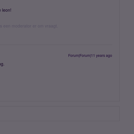
e leon!
 als een moderator er om vraagt.
Forum|Forum|11 years ago
ng.