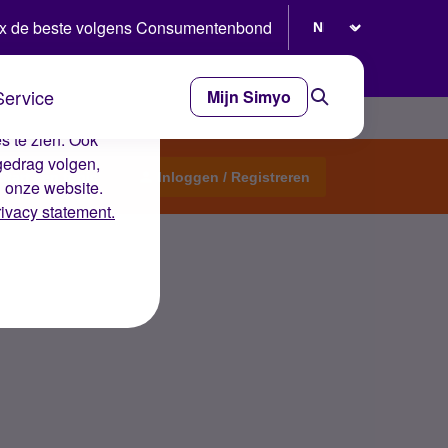
Selecteer taal
x de beste volgens Consumentenbond
Service
Mijn Simyo
e ervaring op de
s te zien. Ook
gedrag volgen,
Start een topic
Inloggen / Registreren
n onze website.
rivacy statement.