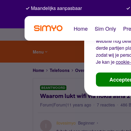
Maandelijks aanpasbaar
De coo
Home
Sim Only
Pre
Wij gebruiken co
website nog beter
derde partijen p
Menu
zodat wij je pers
Je kan je
cookie-
Home
Telefoons
Overige telefoons
Waarom 
Accepte
BEANTWOORD
Waarom lukt wifi via nokia asha 2
Forum|Forum|11 years ago
7 reacties
486 
ilovesimyo
Beginner
I