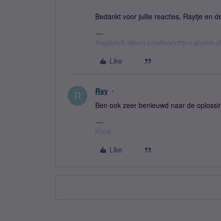
Bedankt voor jullie reacties, Raytje en d
Alsjeblieft alleen privéberichten sturen
Like
Ray
R
Ben ook zeer benieuwd naar de oplossi
Klant
Like