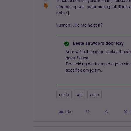
ik heb al een simyokaart in mijn oude t
hiermee op wifi, maar nu zegt hij tijden
batterij.
kunnen jullie me helpen?
Beste antwoord door
Ray
Voor wifi heb je geen simkaart nodig
geval Simyo.
De melding duidt erop dat je telefoo
specifiek om je sim.
nokia
wifi
asha
Like