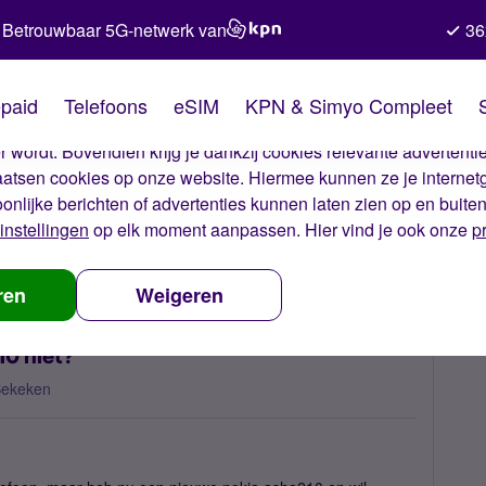
Betrouwbaar 5G-netwerk van
36
kies van Simyo
paid
Telefoons
eSIM
KPN & Simyo Compleet
okies op onze website. Met deze cookies zorgen wij ervoor dat j
 wordt. Bovendien krijg je dankzij cookies relevante advertentie
laatsen cookies op onze website. Hiermee kunnen ze je internet
oonlijke berichten of advertenties kunnen laten zien op en buite
instellingen
op elk moment aanpassen. Hier vind je ook onze
p
lukt wifi via nokia asha 210 niet?
ren
Weigeren
10 niet?
Bekeken