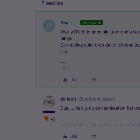
7 reacties
Ray
ANTWOORD
R
Voor wifi heb je geen simkaart nodig want
Simyo.
De melding duidt erop dat je telefoon toch
sim.
Klant
Like
de leon
Oud-forum expert
Dus......heb je nu een simkaart in het toe
+9
Veni Vidi Voco / De avatar van mijn recht
Like