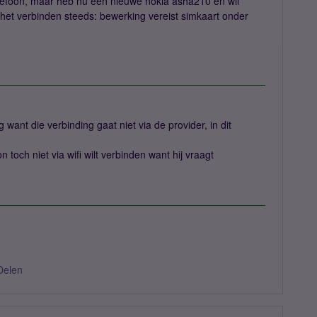
elefoon, maar heb nu een nieuwe nokia asha210 en wil
s het verbinden steeds: bewerking vereist simkaart onder
 want die verbinding gaat niet via de provider, in dit
n toch niet via wifi wilt verbinden want hij vraagt
Delen