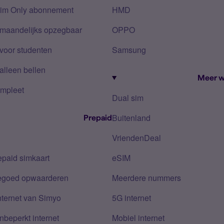
Sim Only abonnement
HMD
 maandelijks opzegbaar
OPPO
voor studenten
Samsung
alleen bellen
Meer w
mpleet
Dual sim
Buitenland
Prepaid
VriendenDeal
epaid simkaart
eSIM
tegoed opwaarderen
Meerdere nummers
nternet van Simyo
5G internet
nbeperkt internet
Mobiel internet