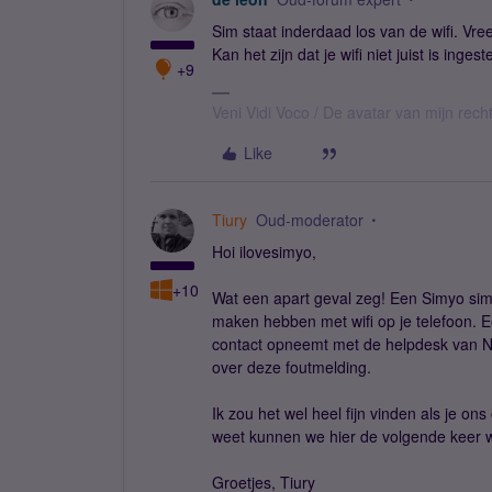
Sim staat inderdaad los van de wifi. Vr
Kan het zijn dat je wifi niet juist is inges
+9
Veni Vidi Voco / De avatar van mijn recht
Like
Tiury
Oud-moderator
Hoi ilovesimyo,
+10
Wat een apart geval zeg! Een Simyo sim
maken hebben met wifi op je telefoon. Eer
contact opneemt met de helpdesk van Nok
over deze foutmelding.
Ik zou het wel heel fijn vinden als je 
weet kunnen we hier de volgende keer 
Groetjes, Tiury