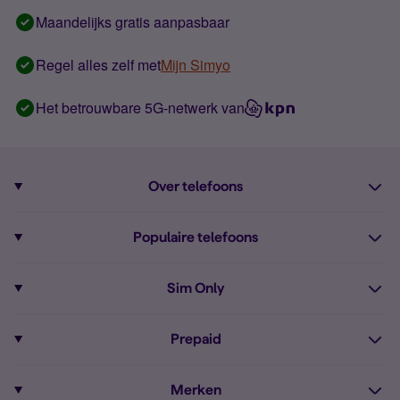
Maandelijks gratis aanpasbaar
Regel alles zelf met
Mijn Simyo
Het betrouwbare 5G-netwerk van
Over telefoons
Abonnement met telefoon
Populaire telefoons
Informatie over telefoons
Pixel 10
Sim Only
Alle telefoons
Pixel 9a
Sim Only
Prepaid
iPhone 16
Sim Only internet
Prepaid
iPhone 16e
Merken
Onbeperkt bellen