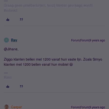
Graag geen privéberichten, tenzij hierom gevraagd wordt!
Bedankt!
Ray
Forum|Forum|9 years ago
R
@Jihane,
Ziggo klanten bellen met 1200 vanaf hun vaste lijn. Zoals Simyo
klanten met 1200 bellen vanaf hun mobiel 😃
Klant
Caspar
Forum|Forum|9 years ago