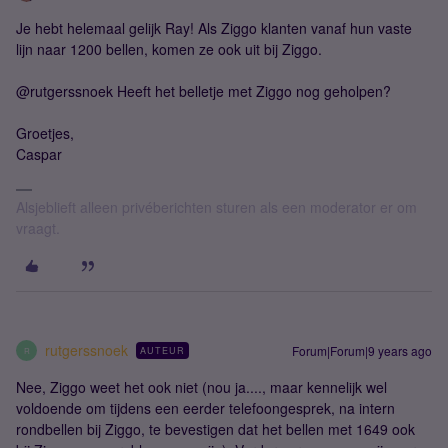
Je hebt helemaal gelijk Ray! Als Ziggo klanten vanaf hun vaste
lijn naar 1200 bellen, komen ze ook uit bij Ziggo.
@rutgerssnoek Heeft het belletje met Ziggo nog geholpen?
Groetjes,
Caspar
Alsjeblieft alleen privéberichten sturen als een moderator er om
vraagt.
rutgerssnoek
Forum|Forum|9 years ago
AUTEUR
R
Nee, Ziggo weet het ook niet (nou ja...., maar kennelijk wel
voldoende om tijdens een eerder telefoongesprek, na intern
rondbellen bij Ziggo, te bevestigen dat het bellen met 1649 ook