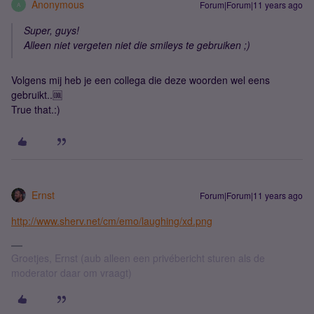
Anonymous
Forum|Forum|11 years ago
A
Super, guys!
Alleen niet vergeten niet die smileys te gebruiken ;)
Volgens mij heb je een collega die deze woorden wel eens
gebruikt..🆒
True that.:)
Ernst
Forum|Forum|11 years ago
http://www.sherv.net/cm/emo/laughing/xd.png
Groetjes, Ernst (aub alleen een privébericht sturen als de
moderator daar om vraagt)