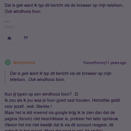
Dat is gek want ik typ dit bericht via de browser op mijn telefoon..
Ook windhoos foon.
Klant
Anonymous
Forum|Forum|11 years ago
A
Dat is gek want ik typ dit bericht via de browser op mijn
telefoon.. Ook windhoos foon.
Kun jij typen op een windhoos foon? :D
Ik zou als ik jou was je foon goed vast houden. Hetzelfde geldt
voor jezelf. :eek: Sterkte !
Maar het is idd vreemd via google krijg ik te zien dan dat de
pagina (forum) niet beschikbaar is, probeer het later opnieuw.
(Neem het me niet kwalijk dat ik via dit account reageer, dit
gebruik ik het meest. Maar dat weet je wel, hè raytje)