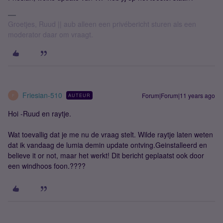
Groetjes, Ruud || aub alleen een privébericht sturen als een
moderator daar om vraagt.
Friesian-510
Forum|Forum|11 years ago
AUTEUR
F
Hoi -Ruud en raytje.
Wat toevallig dat je me nu de vraag stelt. Wilde raytje laten weten
dat ik vandaag de lumia demin update ontving.Geinstalleerd en
believe it or not, maar het werkt! Dit bericht geplaatst ook door
een windhoos foon.????