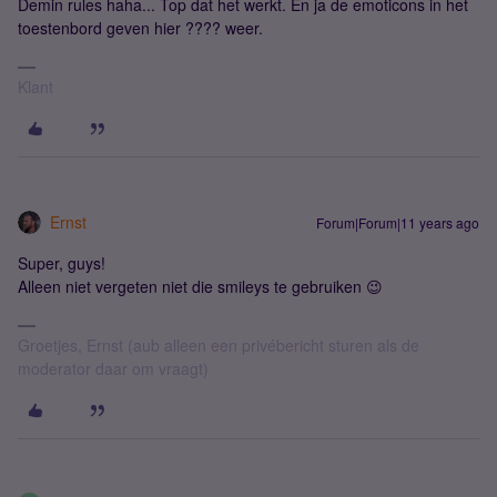
Demin rules haha... Top dat het werkt. En ja de emoticons in het
toestenbord geven hier ???? weer.
Klant
Ernst
Forum|Forum|11 years ago
Super, guys!
Alleen niet vergeten niet die smileys te gebruiken 😉
Groetjes, Ernst (aub alleen een privébericht sturen als de
moderator daar om vraagt)