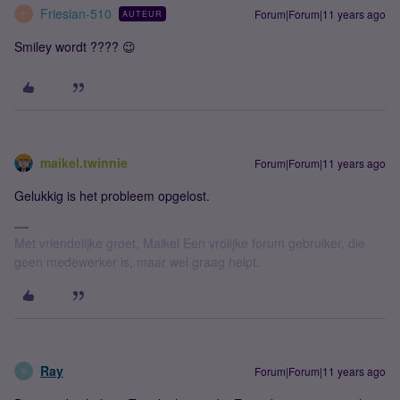
Friesian-510
Forum|Forum|11 years ago
AUTEUR
F
Smiley wordt ???? 😉
maikel.twinnie
Forum|Forum|11 years ago
Gelukkig is het probleem opgelost.
Met vriendelijke groet, Maikel Een vrolijke forum gebruiker, die
geen medewerker is, maar wel graag helpt.
Ray
Forum|Forum|11 years ago
R