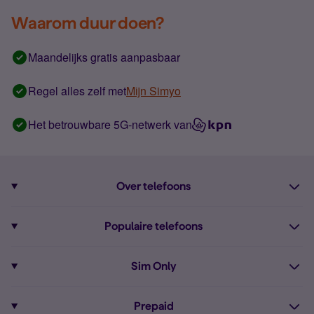
Waarom duur doen?
Maandelijks gratis aanpasbaar
Regel alles zelf met
Mijn Simyo
Het betrouwbare 5G-netwerk van
Over telefoons
Abonnement met telefoon
Populaire telefoons
Informatie over telefoons
Pixel 10
Sim Only
Alle telefoons
Pixel 9a
Sim Only
Prepaid
iPhone 16