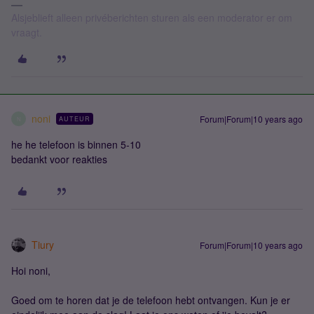
Alsjeblieft alleen privéberichten sturen als een moderator er om
vraagt.
noni
Forum|Forum|10 years ago
AUTEUR
N
he he telefoon is binnen 5-10
bedankt voor reakties
Tiury
Forum|Forum|10 years ago
Hoi noni,
Goed om te horen dat je de telefoon hebt ontvangen. Kun je er