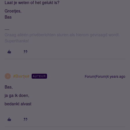
Laat je weten of het gelukt is?
Groetjes,
Bas
Graag alléén privéberichten sturen als hierom gevraagd wordt.
Superthanks!
#Biertje#
Forum|Forum|4 years ago
AUTEUR
#
Bas,
ja ga ik doen,
bedankt alvast