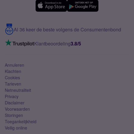
eSIM
Samsung A56
Over Simyo
Samsung
Meerdere nummers
Samsung S25 FE
Blog
5G internet
Contact
Al 36 keer de beste volgens de Consumentenbond
Mobiel internet
VoLTE 4G bellen
Klantbeoordeling
3.8/5
Mobiel abonnement
Simkaart
Annuleren
Klachten
Cookies
Tarieven
Netneutraliteit
Privacy
Disclaimer
Voorwaarden
Storingen
Toegankelijkheid
Veilig online