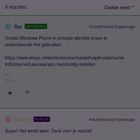
Oudste eerst
4 reacties
Ray
Forum|Forum|10 years ago
ANTWOORD
R
Omdat Windows Phone in principe identiek is kun je
onderstaande link gebruiken.
https://www.simyo.nl/klantenservice/toestelhulp#/nokia/lumia-
635/internet/usecase/apn-handmatig-instellen
Klant
BrigitteH
Forum|Forum|10 years ago
AUTEUR
B
Super! Het werkt weer. Dank voor je reactie!