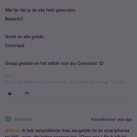
Wat fijn dat je de site hebt gevonden.
Bedankt!!
Vrede en alle goeds,
Coenraad.
Graag gedaan en het zelfde voor jou Coenraad. 😊
Stuur mij alleen een privébericht als ik daar om vraag. Thanks!
Summer2
Forum|Forum|1 year ago
S
@Seren
Ik heb verschillende links aangeklikt bij de smartphones
tot 300,- euro, die leiden nergens toe. (Oeps enz.) Als ik kijk bij