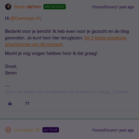
Seren
Forum|Forum|1 year ago
ANTWOORD
Hi ​
@Coenraad JH
,
Bedankt voor je bericht! Ik heb even voor je gezocht en de blog
gevonden. Je kunt hem hier teruglezen:
De 5 beste goedkope
smartphones van dit moment
.
Mocht je nog vragen hebben hoor ik dat graag!
Groet,
Seren
Stuur mij alleen een privébericht als ik daar om vraag. Thanks!
Coenraad JH
Forum|Forum|1 year ago
AUTEUR
C