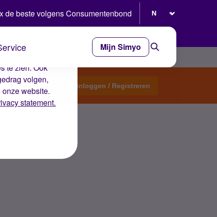
Selecteer taal
x de beste volgens Consumentenbond
Service
Mijn Simyo
e ervaring op de
s te zien. Ook
gedrag volgen,
Start een topic
Inloggen / Registreren
n onze website.
rivacy statement.
d?