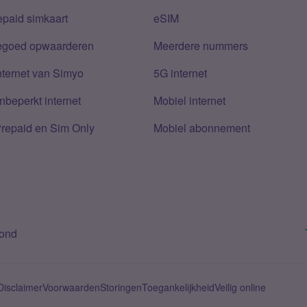
epaid simkaart
eSIM
tegoed opwaarderen
Meerdere nummers
nternet van Simyo
5G internet
nbeperkt internet
Mobiel internet
Prepaid en Sim Only
Mobiel abonnement
bond
Disclaimer
Voorwaarden
Storingen
Toegankelijkheid
Veilig online