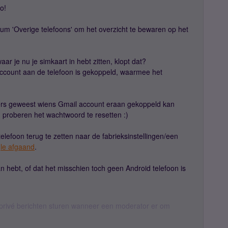
o!
orum 'Overige telefoons' om het overzicht te bewaren op het
aar je nu je simkaart in hebt zitten, klopt dat?
account aan de telefoon is gekoppeld, waarmee het
ders geweest wiens Gmail account eraan gekoppeld kan
n proberen het wachtwoord te resetten :)
telefoon terug te zetten naar de fabrieksinstellingen/een
le afgaand
.
an hebt, of dat het misschien toch geen Android telefoon is
rivé berichten sturen wanneer een moderator er om