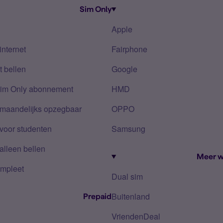
Sim Only
Apple
internet
Fairphone
 bellen
Google
Sim Only abonnement
HMD
 maandelijks opzegbaar
OPPO
voor studenten
Samsung
alleen bellen
Meer w
mpleet
Dual sim
Buitenland
Prepaid
VriendenDeal