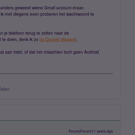
nd anders geweest wiens Gmail account eraan
u ik met diegene even proberen het wachtwoord te
n je telefoon terug te zetten naar de
t te doen, denk ik zo
op Google afgaand
.
 wat aan hebt, of dat het misschien toch geen Android
Delen
Forum|Forum|11 years ago