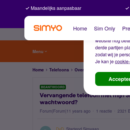
Maandelijks aanpasbaar
De coo
Home
Sim Only
Pre
Wij gebruiken co
website nog beter
derde partijen p
Menu
zodat wij je pers
Je kan je
cookie-
Home
Telefoons
Overige telefoons
Vervang
Accepte
BEANTWOORD
Vervangende telefoon met mijn S
wachtwoord?
Forum|Forum|11 years ago
1 reactie
2321 
DvD
Startend Simyaan