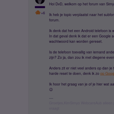
Hoi DvD, welkom op het forum van Simy
+6
Ik heb je topic verplaatst naar het subf
forum.
Ik denk dat het een Android telefoon is w
In dat geval denk ik dat er een Google 
wachtwoord kan worden gereset.
Is de telefoon toevallig van iemand an
zijn? Zo ja, dan zou ik met diegene eve
Anders zit er niet veel anders op dan je 
harde reset te doen, denk ik zo
op Goog
Ik hoor het graag van je of je hier wat a
😉
Groetjes,KimSimyo WebcareAub alleen p
vraagt