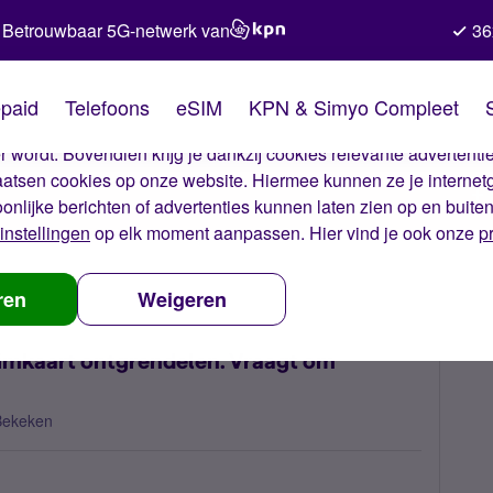
Betrouwbaar 5G-netwerk van
36
kies van Simyo
paid
Telefoons
eSIM
KPN & Simyo Compleet
okies op onze website. Met deze cookies zorgen wij ervoor dat j
 wordt. Bovendien krijg je dankzij cookies relevante advertentie
laatsen cookies op onze website. Hiermee kunnen ze je internet
oonlijke berichten of advertenties kunnen laten zien op en buite
instellingen
op elk moment aanpassen. Hier vind je ook onze
p
ende telefoon met mijn Simkaart ontgrendelen. Vraagt om wachtwoor
ren
Weigeren
imkaart ontgrendelen. Vraagt om
Bekeken