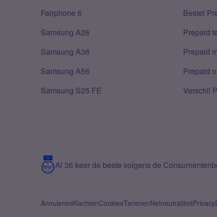
Fairphone 6
Bestel Pr
Samsung A26
Prepaid 
Samsung A36
Prepaid i
Samsung A56
Prepaid o
Samsung S25 FE
Verschil 
Al 36 keer de beste volgens de Consumenten
Annuleren
Klachten
Cookies
Tarieven
Netneutraliteit
Privacy