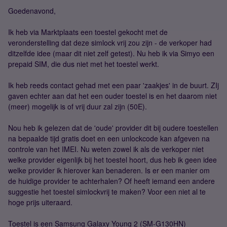
Goedenavond,
Ik heb via Marktplaats een toestel gekocht met de
veronderstelling dat deze simlock vrij zou zijn - de verkoper had
ditzelfde idee (maar dit niet zelf getest). Nu heb ik via Simyo een
prepaid SIM, die dus niet met het toestel werkt.
Ik heb reeds contact gehad met een paar 'zaakjes' in de buurt. ZIj
gaven echter aan dat het een ouder toestel is en het daarom niet
(meer) mogelijk is of vrij duur zal zijn (50E).
Nou heb ik gelezen dat de 'oude' provider dit bij oudere toestellen
na bepaalde tijd gratis doet en een unlockcode kan afgeven na
controle van het IMEI. Nu weten zowel ik als de verkoper niet
welke provider eigenlijk bij het toestel hoort, dus heb ik geen idee
welke provider ik hierover kan benaderen. Is er een manier om
de huidige provider te achterhalen? Of heeft iemand een andere
suggestie het toestel simlockvrij te maken? Voor een niet al te
hoge prijs uiteraard.
Toestel is een Samsung Galaxy Young 2 (SM-G130HN)