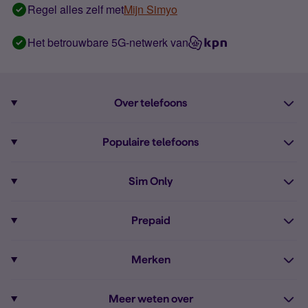
Regel alles zelf met
Mijn Simyo
Het betrouwbare 5G-netwerk van
Over telefoons
Abonnement met telefoon
Populaire telefoons
Informatie over telefoons
Pixel 10
Sim Only
Alle telefoons
Pixel 9a
Sim Only
Prepaid
iPhone 16
Sim Only internet
Prepaid
iPhone 16e
Merken
Onbeperkt bellen
Bestel Prepaid simkaart
iPhone 15
Apple
Zakelijk Sim Only abonnement
Meer weten over
Prepaid tegoed opwaarderen
iPhone 14 Refurbished