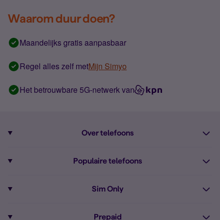
Waarom duur doen?
Maandelijks gratis aanpasbaar
Regel alles zelf met
Mijn Simyo
Het betrouwbare 5G-netwerk van
Over telefoons
Abonnement met telefoon
Populaire telefoons
Informatie over telefoons
Pixel 10
Sim Only
Alle telefoons
Pixel 9a
Sim Only
Prepaid
iPhone 16