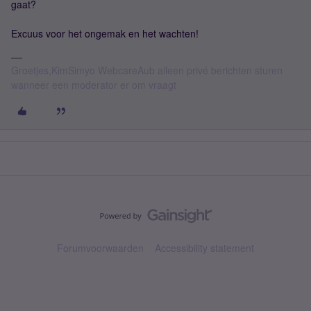
gaat?
Excuus voor het ongemak en het wachten!
Groetjes,KimSimyo WebcareAub alleen privé berichten sturen
wanneer een moderator er om vraagt
Forumvoorwaarden
Accessibility statement