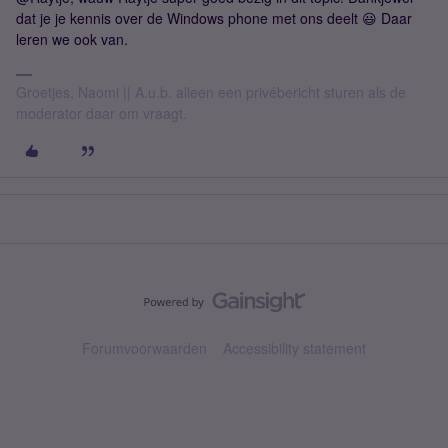
dat je je kennis over de Windows phone met ons deelt 😃 Daar
leren we ook van.
Groetjes, Naomi || A.u.b. alleen een privébericht sturen als de
moderator daar om vraagt.
Forumvoorwaarden
Accessibility statement