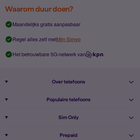
Waarom duur doen?
Maandelijks gratis aanpasbaar
Regel alles zelf met
Mijn Simyo
Het betrouwbare 5G-netwerk van
Over telefoons
Abonnement met telefoon
Populaire telefoons
Informatie over telefoons
Pixel 10
Sim Only
Alle telefoons
Pixel 9a
Sim Only
Prepaid
iPhone 16