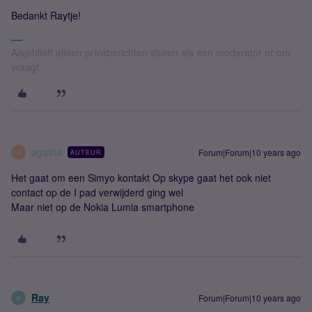
Bedankt Raytje!
Alsjeblieft alleen privéberichten sturen als een moderator er om
vraagt.
agatha
Forum|Forum|10 years ago
AUTEUR
A
Het gaat om een Simyo kontakt Op skype gaat het ook niet
contact op de I pad verwijderd ging wel
Maar niet op de Nokia Lumia smartphone
Ray
Forum|Forum|10 years ago
R