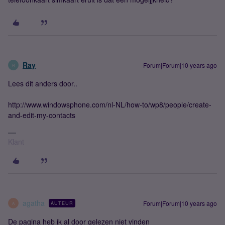
Ray
Forum|Forum|10 years ago
R
Lees dit anders door..
http://www.windowsphone.com/nl-NL/how-to/wp8/people/create-
and-edit-my-contacts
Klant
agatha
Forum|Forum|10 years ago
AUTEUR
A
De pagina heb ik al door gelezen niet vinden