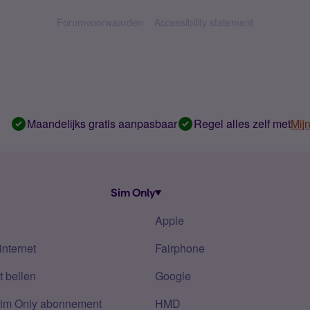
Forumvoorwaarden
Accessibility statement
Maandelijks gratis aanpasbaar
Regel alles zelf met
Mij
Sim Only
Apple
internet
Fairphone
 bellen
Google
Sim Only abonnement
HMD