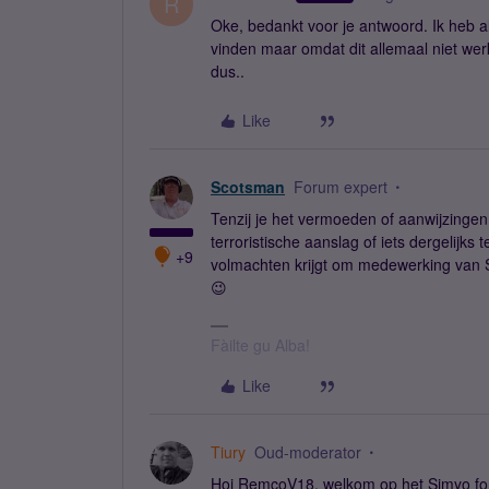
R
Oke, bedankt voor je antwoord. Ik heb al
vinden maar omdat dit allemaal niet wer
dus..
Like
Scotsman
Forum expert
Tenzij je het vermoeden of aanwijzingen
terroristische aanslag of iets dergelijks 
+9
volmachten krijgt om medewerking van Si
😉
Fàilte gu Alba!
Like
Tiury
Oud-moderator
Hoi RemcoV18, welkom op het Simyo fo