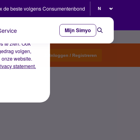
Selecteer taal
x de beste volgens Consumentenbond
Service
Mijn Simyo
e ervaring op de
s te zien. Ook
gedrag volgen,
Start een topic
Inloggen / Registreren
n onze website.
rivacy statement.