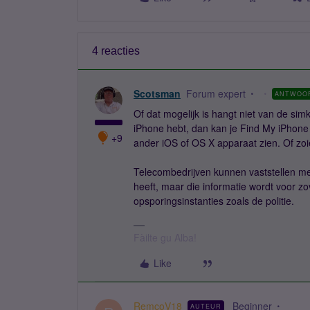
4 reacties
Scotsman
Forum expert
ANTWOO
Of dat mogelijk is hangt niet van de sim
iPhone hebt, dan kan je Find My iPhone
+9
ander iOS of OS X apparaat zien. Of zoie
Telecombedrijven kunnen vaststellen me
heeft, maar die informatie wordt voor zov
opsporingsinstanties zoals de politie.
Fàilte gu Alba!
Like
RemcoV18
Beginner
AUTEUR