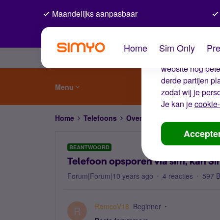
Maandelijks aanpasbaar
De coo
Home
Sim Only
Pre
Wij gebruiken co
website nog beter
derde partijen p
Menu
zodat wij je pers
Je kan je
cookie-
Home
Telefoons
Overige telefoons
Telefoo
Accepte
BEANTWOORD
Telefoon opsporen via sim, kan S
Forum|Forum|10 years ago
4 reacties
597 
RemcoV18
Beginner
R