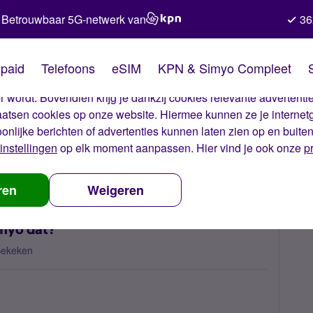
Betrouwbaar 5G-netwerk van
36
kies van Simyo
paid
Telefoons
eSIM
KPN & Simyo Compleet
okies op onze website. Met deze cookies zorgen wij ervoor dat j
 wordt. Bovendien krijg je dankzij cookies relevante advertentie
laatsen cookies op onze website. Hiermee kunnen ze je internet
oonlijke berichten of advertenties kunnen laten zien op en buite
instellingen
op elk moment aanpassen. Hier vind je ook onze
p
n opsporen via sim, kan Simyo dat?
ren
Weigeren
imyo dat?
Bekeken