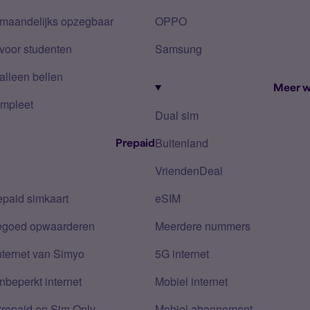
 maandelijks opzegbaar
OPPO
voor studenten
Samsung
alleen bellen
Meer w
mpleet
Dual sim
Buitenland
Prepaid
VriendenDeal
epaid simkaart
eSIM
tegoed opwaarderen
Meerdere nummers
nternet van Simyo
5G internet
nbeperkt internet
Mobiel internet
Prepaid en Sim Only
Mobiel abonnement