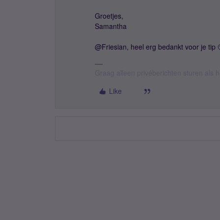
Groetjes,
Samantha
@Friesian, heel erg bedankt voor je tip 
Graag alleen privéberichten sturen als 
Like