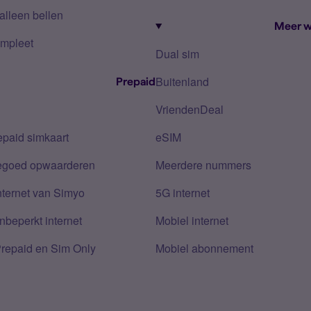
alleen bellen
Meer w
mpleet
Dual sim
Buitenland
Prepaid
VriendenDeal
epaid simkaart
eSIM
tegoed opwaarderen
Meerdere nummers
nternet van Simyo
5G internet
nbeperkt internet
Mobiel internet
Prepaid en Sim Only
Mobiel abonnement