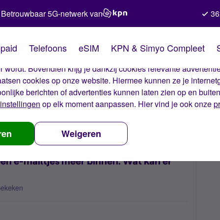
Betrouwbaar 5G-netwerk van
36
kies van Simyo
paid
Telefoons
eSIM
KPN & Simyo Compleet
okies op onze website. Met deze cookies zorgen wij ervoor dat j
 wordt. Bovendien krijg je dankzij cookies relevante advertentie
laatsen cookies op onze website. Hiermee kunnen ze je internet
oonlijke berichten of advertenties kunnen laten zien op en buite
instellingen
op elk moment aanpassen. Hier vind je ook onze
p
aterdagavond komen er geen e-mailtjes meer binnen. Wat kan er gebeu
ren
Weigeren
en e-mailtjes meer binnen. Wat kan er
Bekeken