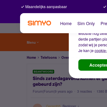
Maandelijks aanpasbaar
De coo
Home
Sim Only
Pre
Wij gebruiken co
website nog beter
derde partijen p
Menu
zodat wij je pers
Je kan je
cookie-
Home
Telefoons
Overige telefoons
Sinds z
Accepte
BEANTWOORD
Sinds zaterdagavond komen er ge
gebeurd zijn?
Forum|Forum|9 years ago
3 reacties
1380 
Gerard05
Beginner