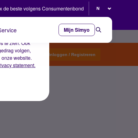
Selecteer taal
x de beste volgens Consumentenbond
Service
Mijn Simyo
e ervaring op de
s te zien. Ook
gedrag volgen,
Start een topic
Inloggen / Registreren
n onze website.
rivacy statement.
rd zijn?