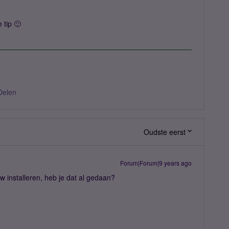
 tip 🙂
Delen
Oudste eerst
Forum|Forum|9 years ago
 installeren, heb je dat al gedaan?