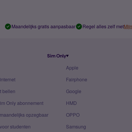
Maandelijks gratis aanpasbaar
Regel alles zelf met
Mij
Sim Only
Apple
internet
Fairphone
 bellen
Google
Sim Only abonnement
HMD
 maandelijks opzegbaar
OPPO
voor studenten
Samsung