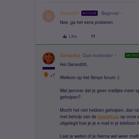
Gerard05
Beginner
AUTEUR
G
Nee, ga het eens proberen
Like
Samantha
Oud-moderator
ANTWO
Hoi Gerard05,
+7
Welkom op het Simyo forum :)
Wat jammer dat je geen mailtjes meer op 
geholpen?
Mocht het niet hebben geholpen, dan raad
met behulp van de
toestelhulp
op onze we
uitgelegd hoe je je e-mail in je telefoon i
Laat je weten of je hierna wel weer mailt