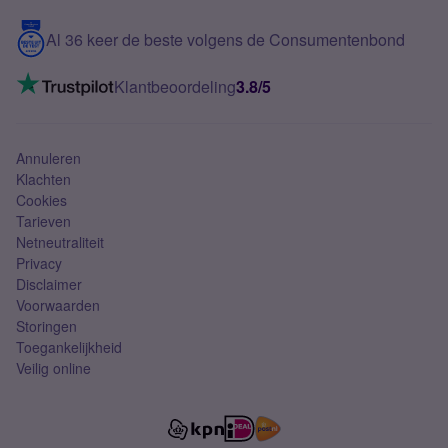
5G internet
Contact
Al 36 keer de beste volgens de Consumentenbond
Mobiel internet
VoLTE 4G bellen
Klantbeoordeling
3.8/5
Mobiel abonnement
Simkaart
Annuleren
Klachten
Cookies
Tarieven
Netneutraliteit
Privacy
Disclaimer
Voorwaarden
Storingen
Toegankelijkheid
Veilig online