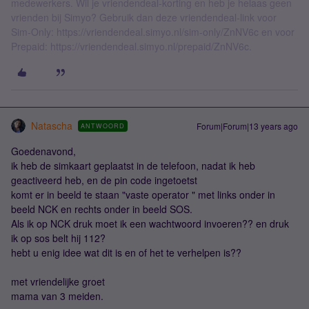
medewerkers. Wil je vriendendeal-korting en heb je helaas geen
vrienden bij Simyo? Gebruik dan deze vriendendeal-link voor
Sim-Only: https://vriendendeal.simyo.nl/sim-only/ZnNV6c en voor
Prepaid: https://vriendendeal.simyo.nl/prepaid/ZnNV6c.
Natascha
Forum|Forum|13 years ago
ANTWOORD
Goedenavond,
ik heb de simkaart geplaatst in de telefoon, nadat ik heb
geactiveerd heb, en de pin code ingetoetst
komt er in beeld te staan "vaste operator " met links onder in
beeld NCK en rechts onder in beeld SOS.
Als ik op NCK druk moet ik een wachtwoord invoeren?? en druk
ik op sos belt hij 112?
hebt u enig idee wat dit is en of het te verhelpen is??
met vriendelijke groet
mama van 3 meiden.