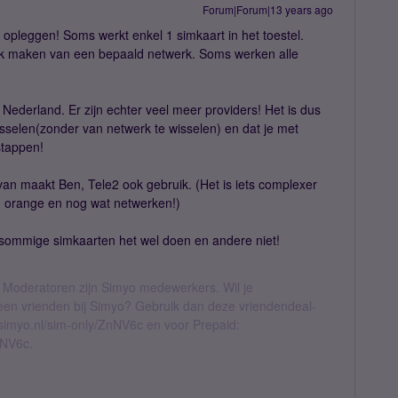
Forum|Forum|13 years ago
s opleggen! Soms werkt enkel 1 simkaart in het toestel.
ik maken van een bepaald netwerk. Soms werken alle
 Nederland. Er zijn echter veel meer providers! Het is dus
isselen(zonder van netwerk te wisselen) en dat je met
stappen!
an maakt Ben, Tele2 ook gebruik. (Het is iets complexer
t, orange en nog wat netwerken!)
 sommige simkaarten het wel doen en andere niet!
 Moderatoren zijn Simyo medewerkers. Wil je
geen vrienden bij Simyo? Gebruik dan deze vriendendeal-
l.simyo.nl/sim-only/ZnNV6c en voor Prepaid:
nNV6c.