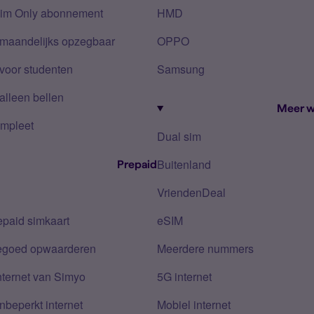
Sim Only abonnement
HMD
 maandelijks opzegbaar
OPPO
voor studenten
Samsung
alleen bellen
Meer w
mpleet
Dual sim
Buitenland
Prepaid
VriendenDeal
epaid simkaart
eSIM
tegoed opwaarderen
Meerdere nummers
nternet van Simyo
5G internet
nbeperkt internet
Mobiel internet