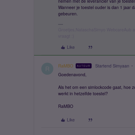
nemen met de leverancier van je toestel
Wanneer je toestel ouder is dan 1 jaar d
gebeuren.
Groetjes,NataschaSimyo WebcareAub all
vraagt :)
Like
RaMBO
Startend Simyaan
AUTEUR
R
Goedenavond,
Als het om een simlockcode gaat, hoe 
werkt in hetzelfde toestel?
RaMBO
Like