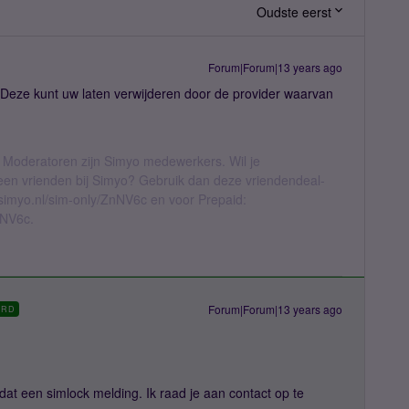
Oudste eerst
Forum|Forum|13 years ago
l. Deze kunt uw laten verwijderen door de provider waarvan
 Moderatoren zijn Simyo medewerkers. Wil je
geen vrienden bij Simyo? Gebruik dan deze vriendendeal-
l.simyo.nl/sim-only/ZnNV6c en voor Prepaid:
nNV6c.
Forum|Forum|13 years ago
ORD
dat een simlock melding. Ik raad je aan contact op te