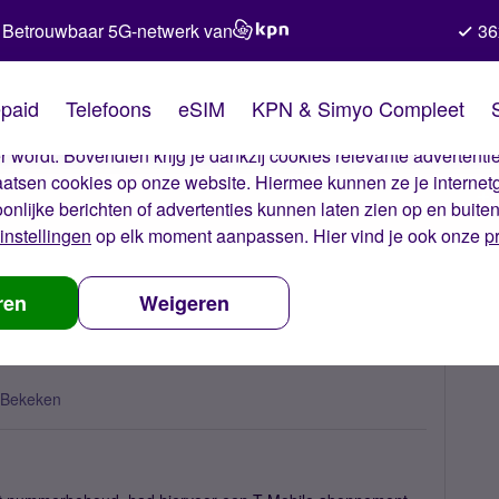
Betrouwbaar 5G-netwerk van
36
kies van Simyo
paid
Telefoons
eSIM
KPN & Simyo Compleet
okies op onze website. Met deze cookies zorgen wij ervoor dat j
 wordt. Bovendien krijg je dankzij cookies relevante advertentie
laatsen cookies op onze website. Hiermee kunnen ze je internet
oonlijke berichten of advertenties kunnen laten zien op en buite
instellingen
op elk moment aanpassen. Hier vind je ook onze
p
ren
Weigeren
 Bekeken