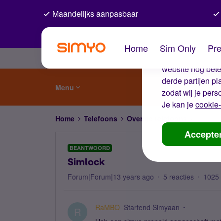
Maandelijks aanpasbaar
De coo
Home
Sim Only
Pre
Wij gebruiken co
website nog beter
derde partijen p
Menu
zodat wij je pers
Je kan je
cookie-
Home
Telefoons
Overige telefoons
Simlock
Accepte
BEANTWOORD
Simlock
Forum|Forum|13 years ago
5 reacties
1025
RaMBO
Startend Simyaan
R