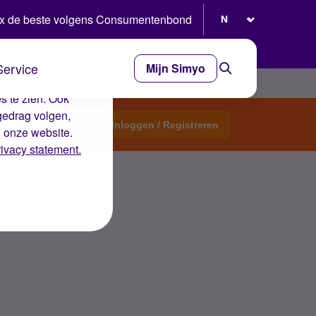
Selecteer taal
x de beste volgens Consumentenbond
Service
Mijn Simyo
e ervaring op de
s te zien. Ook
gedrag volgen,
Start een topic
Inloggen / Registreren
n onze website.
rivacy statement.