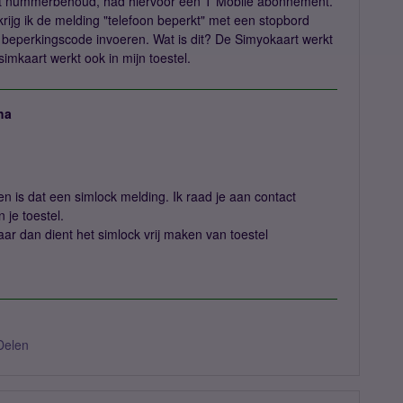
t nummerbehoud, had hiervoor een T Mobile abonnement.
rijg ik de melding "telefoon beperkt" met een stopbord
een beperkingscode invoeren. Wat is dit? De Simyokaart werkt
simkaart werkt ook in mijn toestel.
ha
n is dat een simlock melding. Ik raad je aan contact
 je toestel.
aar dan dient het simlock vrij maken van toestel
Delen