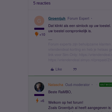
5 reacties
Groentjuh
Forum Expert
G
Dat klinkt als een simlock op uw toeste
uw toestel oorspronkelijk is.
+10
Forum experts zijn behulpzame klanten.
vriendendeal-korting en heb je helaas 
link voor Sim-Only: https://vriendendea
https://vriendendeal.simyo.nl/prepaid/Z
Like
Natascha
Oud-moderator
ANTWO
Beste RaMBO,
+6
Welkom op het forum!
Zoals Groentjuh al heeft aangegeven is 