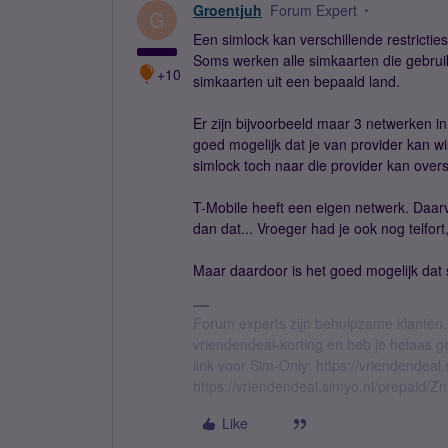
Groentjuh
Forum Expert
G
Een simlock kan verschillende restrictie
Soms werken alle simkaarten die gebru
+10
simkaarten uit een bepaald land.
Er zijn bijvoorbeeld maar 3 netwerken in
goed mogelijk dat je van provider kan w
simlock toch naar die provider kan over
T-Mobile heeft een eigen netwerk. Daarv
dan dat... Vroeger had je ook nog telfor
Maar daardoor is het goed mogelijk dat
Forum experts zijn behulpzame klanten.
vriendendeal-korting en heb je helaas 
link voor Sim-Only: https://vriendendea
https://vriendendeal.simyo.nl/prepaid/Z
Like