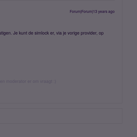
Forum|Forum|13 years ago
igen. Je kunt de simlock er, via je vorige provider, op
 een moderator er om vraagt :)