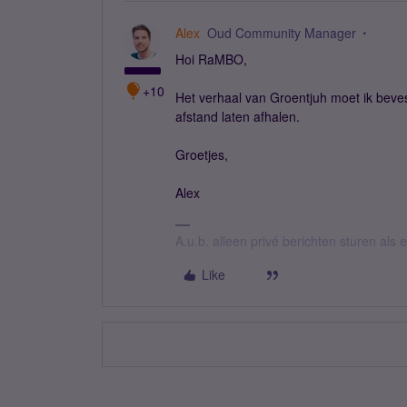
Alex
Oud Community Manager
Hoi RaMBO,
+10
Het verhaal van Groentjuh moet ik bevest
afstand laten afhalen.
Groetjes,
Alex
A.u.b. alleen privé berichten sturen als
Like