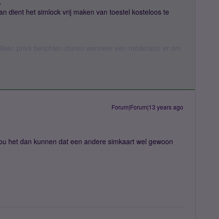
.
an dient het simlock vrij maken van toestel kosteloos te
een privé berichten sturen wanneer een moderator er om
Forum|Forum|13 years ago
zou het dan kunnen dat een andere simkaart wel gewoon