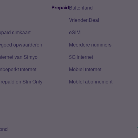
Buitenland
Prepaid
VriendenDeal
epaid simkaart
eSIM
tegoed opwaarderen
Meerdere nummers
nternet van Simyo
5G internet
nbeperkt internet
Mobiel internet
Prepaid en Sim Only
Mobiel abonnement
bond