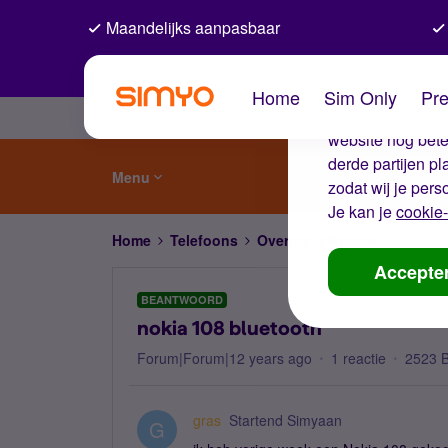
Maandelijks aanpasbaar
De coo
Home
Sim Only
Pre
Wij gebruiken co
website nog beter
derde partijen p
Menu
zodat wij je pers
Je kan je
cookie-
Home
Telefoons
Overige telefoons
nokia 1
Accepte
BEANTWOORD
nokia 108 bluetooth
Forum|Forum|12 years ago
1 reactie
2523 
gras
Startend Simyaan
G