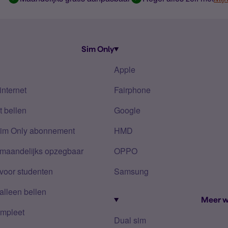
Sim Only
Apple
internet
Fairphone
 bellen
Google
Sim Only abonnement
HMD
 maandelijks opzegbaar
OPPO
voor studenten
Samsung
alleen bellen
Meer w
mpleet
Dual sim