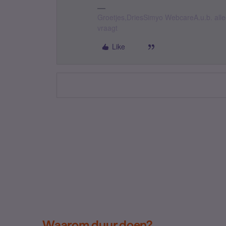
Groetjes,DriesSimyo WebcareA.u.b. all
vraagt
Like
Waarom duur doen?