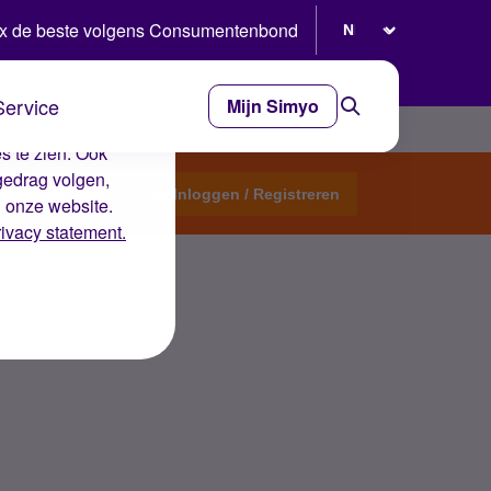
Selecteer taal
x de beste volgens Consumentenbond
Service
Mijn Simyo
e ervaring op de
s te zien. Ook
gedrag volgen,
Start een topic
Inloggen / Registreren
n onze website.
rivacy statement.