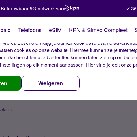
Betrouwbaar 5G-netwerk van
36
kies van Simyo
paid
Telefoons
eSIM
KPN & Simyo Compleet
okies op onze website. Met deze cookies zorgen wij ervoor dat j
 wordt. Bovendien krijg je dankzij cookies relevante advertentie
laatsen cookies op onze website. Hiermee kunnen ze je internet
oonlijke berichten of advertenties kunnen laten zien op en buite
instellingen
op elk moment aanpassen. Hier vind je ook onze
p
08 bluetooth
ren
Weigeren
Bekeken