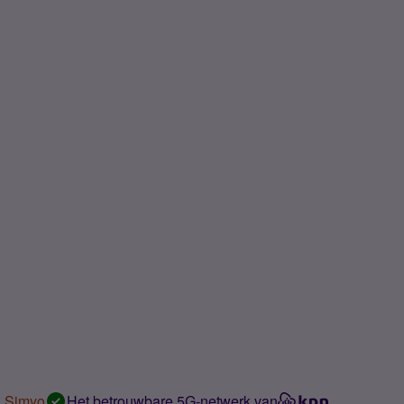
n Simyo
Het betrouwbare 5G-netwerk van