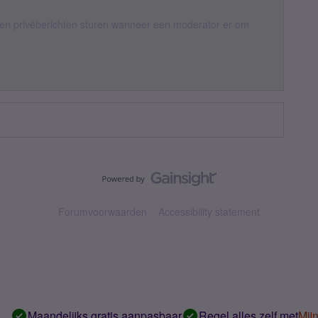
een privéberichten sturen wanneer een moderator er om
Forumvoorwaarden
Accessibility statement
Maandelijks gratis aanpasbaar
Regel alles zelf met
Mij