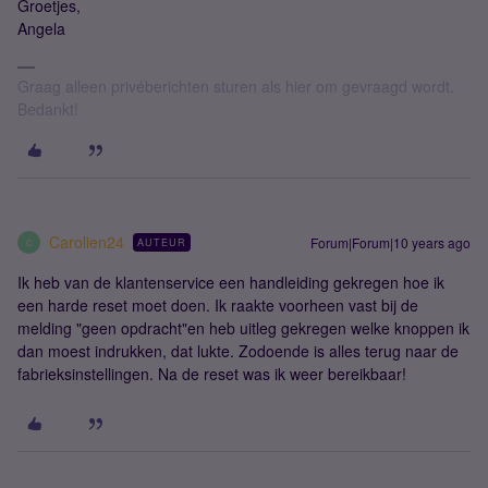
Groetjes,
Angela
Graag alleen privéberichten sturen als hier om gevraagd wordt.
Bedankt!
Carolien24
Forum|Forum|10 years ago
AUTEUR
C
Ik heb van de klantenservice een handleiding gekregen hoe ik
een harde reset moet doen. Ik raakte voorheen vast bij de
melding "geen opdracht"en heb uitleg gekregen welke knoppen ik
dan moest indrukken, dat lukte. Zodoende is alles terug naar de
fabrieksinstellingen. Na de reset was ik weer bereikbaar!