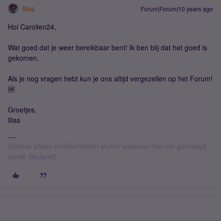
Ilias
Forum|Forum|10 years ago
Hoi Carolien24,
Wat goed dat je weer bereikbaar bent! Ik ben blij dat het goed is
gekomen.
Als je nog vragen hebt kun je ons altijd vergezellen op het Forum!
🆒
Groetjes,
Ilias
Gelieve alleen privéberichten sturen wanneer hier om gevraagd
wordt. Bedankt!