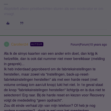
Alsjeblieft alleen privéberichten sturen als een moderator er om
vraagt.
Carolien24
Forum|Forum|10 years ago
AUTEUR
C
Als ik de simyo kaarten van een ander erin doet, dan krijg ik
hetzelfde, dan is ook dat nummer niet meer bereikbaar (melding
in gesprek)...
Ik heb inderdaad geprobeerd om de fabrieksinstellingen te
herstellen, maar zowel via "instellingen, back-up-reset-
fabrieksinstelingen herstellen" als met een harde reset (met
volume omlaag icm aan/uit knop) lukt het niet. In 1e geval staat
de knop "fabrieksinstelingen herstellen" lichtgrijs en is dus niet te
selecteren! Erg raar. Bij de harde reset en kiezen voor Recovery
volgt de mededeling "geen opdracht".
Zou dit einde verhaal zijn van mijn telefoon? Of heb je nog
andere suggesties?...dank je wel voor het meedenken