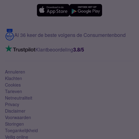
Simyo Compleet
eSIM
Samsung A56
Over Simyo
Samsung
Meerdere nummers
Samsung S25 FE
Blog
5G internet
Contact
Al 36 keer de beste volgens de Consumentenbond
Mobiel internet
VoLTE 4G bellen
Klantbeoordeling
3.8/5
Mobiel abonnement
Simkaart
Annuleren
Klachten
Cookies
Tarieven
Netneutraliteit
Privacy
Disclaimer
Voorwaarden
Storingen
Toegankelijkheid
Veilig online