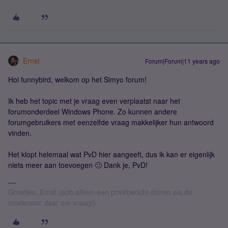
Ernst
Forum|Forum|11 years ago
Hoi funnybird, welkom op het Simyo forum!
Ik heb het topic met je vraag even verplaatst naar het
forumonderdeel Windows Phone. Zo kunnen andere
forumgebruikers met eenzelfde vraag makkelijker hun antwoord
vinden.
Het klopt helemaal wat PvD hier aangeeft, dus ik kan er eigenlijk
niets meer aan toevoegen 🙂 Dank je, PvD!
Groetjes, Ernst (aub alleen een privébericht sturen als de
moderator daar om vraagt)