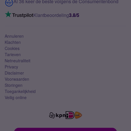
Contact
Al 36 keer de beste volgens de Consumentenbond
Mobiel internet
VoLTE 4G bellen
Klantbeoordeling
3.8/5
Mobiel abonnement
Simkaart
Annuleren
Klachten
Cookies
Tarieven
Netneutraliteit
Privacy
Disclaimer
Voorwaarden
Storingen
Toegankelijkheid
Veilig online