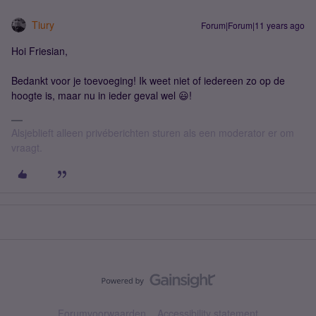
Tiury
Forum|Forum|11 years ago
Hoi Friesian,
Bedankt voor je toevoeging! Ik weet niet of iedereen zo op de
hoogte is, maar nu in ieder geval wel 😃!
Alsjeblieft alleen privéberichten sturen als een moderator er om
vraagt.
Forumvoorwaarden
Accessibility statement