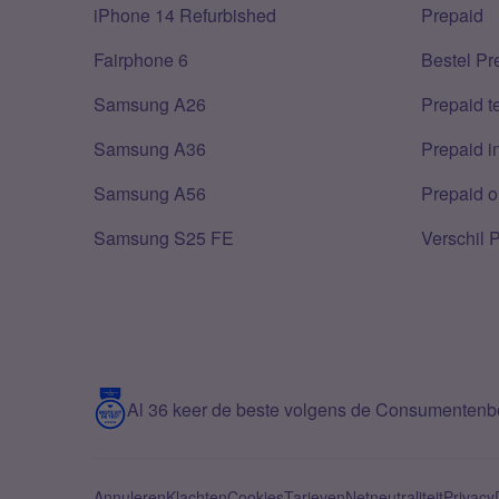
iPhone 14 Refurbished
Prepaid
Fairphone 6
Bestel Pr
Samsung A26
Prepaid 
Samsung A36
Prepaid i
Samsung A56
Prepaid o
Samsung S25 FE
Verschil 
Al 36 keer de beste volgens de Consumenten
Annuleren
Klachten
Cookies
Tarieven
Netneutraliteit
Privacy