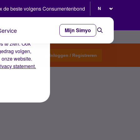
Selecteer taal
x de beste volgens Consumentenbond
Service
Mijn Simyo
e ervaring op de
s te zien. Ook
gedrag volgen,
Start een topic
Inloggen / Registreren
n onze website.
rivacy statement.
foon overzetten?