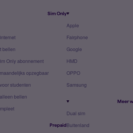
Sim Only
Apple
internet
Fairphone
 bellen
Google
Sim Only abonnement
HMD
 maandelijks opzegbaar
OPPO
voor studenten
Samsung
alleen bellen
Meer w
mpleet
Dual sim
Buitenland
Prepaid