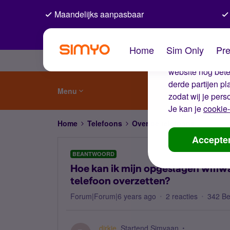
Maandelijks aanpasbaar
De coo
Home
Sim Only
Pre
Wij gebruiken co
website nog beter
derde partijen p
Menu
zodat wij je pers
Je kan je
cookie-
Home
Telefoons
Overige telefoons
Hoe kan
Accepte
BEANTWOORD
Hoe kan ik mijn opgeslagen wifi
telefoon overzetten?
Forum|Forum|6 years ago
2 reacties
342 B
dirkje
Startend Simyaan