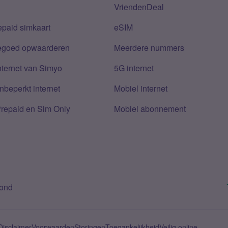
VriendenDeal
epaid simkaart
eSIM
tegoed opwaarderen
Meerdere nummers
nternet van Simyo
5G internet
nbeperkt internet
Mobiel internet
Prepaid en Sim Only
Mobiel abonnement
bond
Disclaimer
Voorwaarden
Storingen
Toegankelijkheid
Veilig online