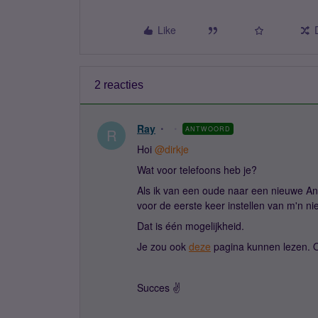
Like
2 reacties
Ray
ANTWOORD
R
Hoi
@dirkje
Wat voor telefoons heb je?
Als ik van een oude naar een nieuwe And
voor de eerste keer instellen van m'n n
Dat is één mogelijkheid.
Je zou ook
deze
pagina kunnen lezen. 
Succes ✌️