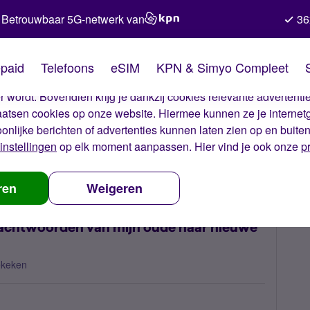
Betrouwbaar 5G-netwerk van
36
kies van Simyo
paid
Telefoons
eSIM
KPN & Simyo Compleet
okies op onze website. Met deze cookies zorgen wij ervoor dat j
 wordt. Bovendien krijg je dankzij cookies relevante advertentie
laatsen cookies op onze website. Hiermee kunnen ze je internet
oonlijke berichten of advertenties kunnen laten zien op en buite
instellingen
op elk moment aanpassen. Hier vind je ook onze
p
 ik mijn opgeslagen wifiwachtwoorden van mijn oude naar nieuwe tele
ren
Weigeren
wachtwoorden van mijn oude naar nieuwe
ekeken