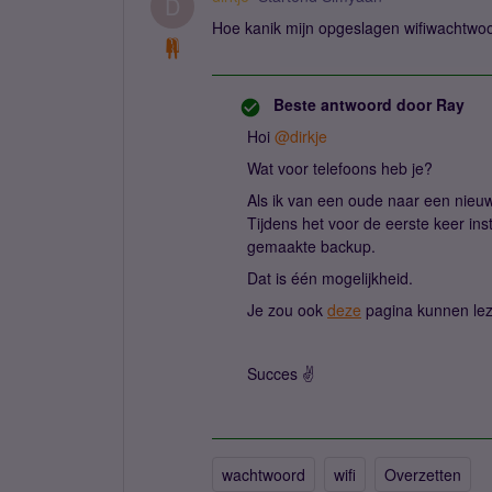
D
Hoe kanik mijn opgeslagen wifiwachtwoo
Beste antwoord door
Ray
Hoi
@dirkje
Wat voor telefoons heb je?
Als ik van een oude naar een nieu
Tijdens het voor de eerste keer ins
gemaakte backup.
Dat is één mogelijkheid.
Je zou ook
deze
pagina kunnen le
Succes ✌️
wachtwoord
wifi
Overzetten