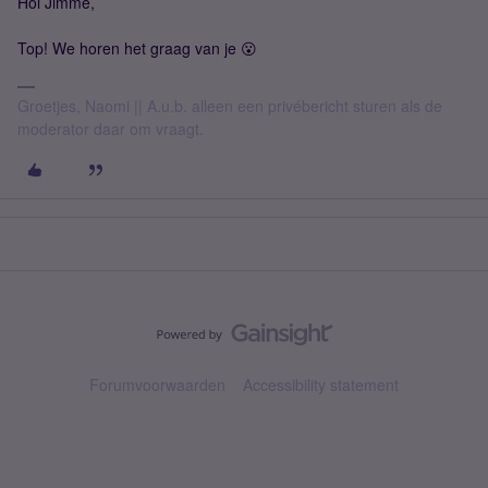
Hoi Jimme,
Top! We horen het graag van je 😮
Groetjes, Naomi || A.u.b. alleen een privébericht sturen als de
moderator daar om vraagt.
Forumvoorwaarden
Accessibility statement