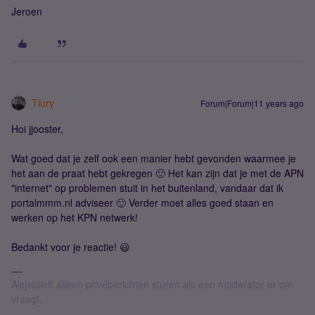
Jeroen
Tiury
Forum|Forum|11 years ago
Hoi jjooster,
Wat goed dat je zelf ook een manier hebt gevonden waarmee je
het aan de praat hebt gekregen 🙂 Het kan zijn dat je met de APN
"internet" op problemen stuit in het buitenland, vandaar dat ik
portalmmm.nl adviseer 🙂 Verder moet alles goed staan en
werken op het KPN netwerk!
Bedankt voor je reactie! 😃
Alsjeblieft alleen privéberichten sturen als een moderator er om
vraagt.