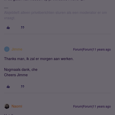
Alsjeblieft alleen privéberichten sturen als een moderator er om
vraagt.
Jimme
Forum|Forum|11 years ago
J
Thanks man, ik zal er morgen aan werken.
Nogmaals dank, che
Cheers Jimme
Naomi
Forum|Forum|11 years ago