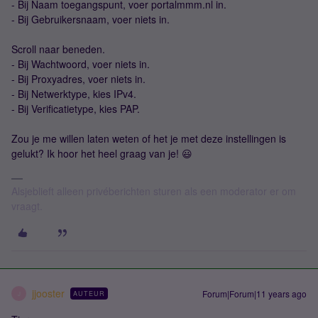
- Bij Naam toegangspunt, voer portalmmm.nl in.
- Bij Gebruikersnaam, voer niets in.
Scroll naar beneden.
- Bij Wachtwoord, voer niets in.
- Bij Proxyadres, voer niets in.
- Bij Netwerktype, kies IPv4.
- Bij Verificatietype, kies PAP.
Zou je me willen laten weten of het je met deze instellingen is
gelukt? Ik hoor het heel graag van je! 😃
Alsjeblieft alleen privéberichten sturen als een moderator er om
vraagt.
jjooster
Forum|Forum|11 years ago
AUTEUR
J