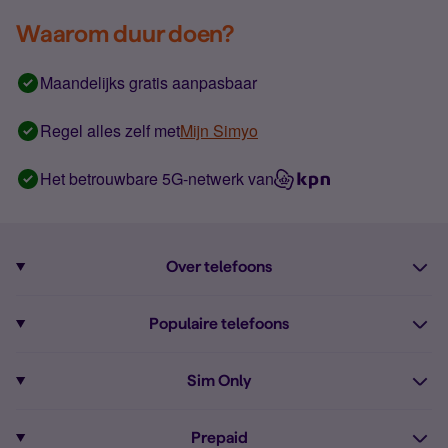
Waarom duur doen?
Maandelijks gratis aanpasbaar
Regel alles zelf met
Mijn Simyo
Het betrouwbare 5G-netwerk van
Over telefoons
Abonnement met telefoon
Populaire telefoons
Informatie over telefoons
Pixel 10
Sim Only
Alle telefoons
Pixel 9a
Sim Only
Prepaid
iPhone 16