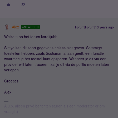
Alex
Forum|Forum|13 years ago
ANTWOORD
Welkom op het forum kareltjuhh,
Simyo kan dit soort gegevens helaas niet geven. Sommige
toestellen hebben, zoals Scotsman al aan geeft, een functie
waarmee je het toestel kunt opsporen. Wanneer je dit via een
provider wilt laten traceren, zal je dit via de politie moeten laten
verlopen.
Groetjes,
Alex
A.u.b. alleen privé berichten sturen als een moderator er om
vraagt :)