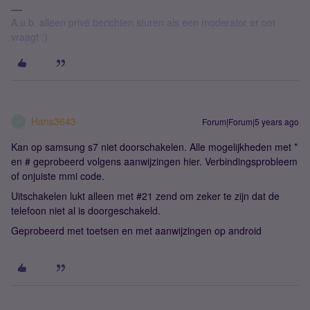
A.u.b. alleen privé berichten sturen als een moderator er om
vraagt :)
Hans3643
Forum|Forum|5 years ago
H
Kan op samsung s7 niet doorschakelen. Alle mogelijkheden met *
en # geprobeerd volgens aanwijzingen hier. Verbindingsprobleem
of onjuiste mmi code.
Uitschakelen lukt alleen met #21 zend om zeker te zijn dat de
telefoon niet al is doorgeschakeld.
Geprobeerd met toetsen en met aanwijzingen op android