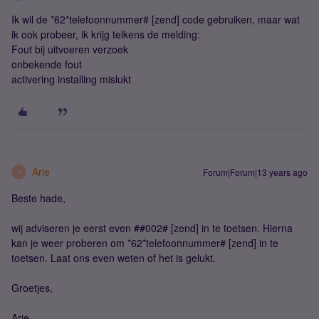
Ik wil de *62*telefoonnummer# [zend] code gebruiken, maar wat
ik ook probeer, ik krijg telkens de melding:
Fout bij uitvoeren verzoek
onbekende fout
activering installing mislukt
Arie
Forum|Forum|13 years ago
A
Beste hade,
wij adviseren je eerst even ##002# [zend] in te toetsen. Hierna
kan je weer proberen om *62*telefoonnummer# [zend] in te
toetsen. Laat ons even weten of het is gelukt.
Groetjes,
Arie