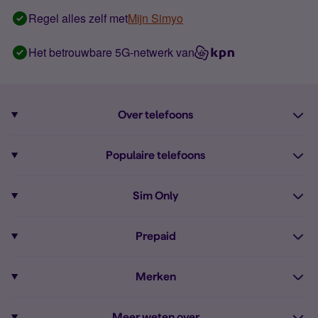
Regel alles zelf met
Mijn Simyo
Het betrouwbare 5G-netwerk van
Over telefoons
Abonnement met telefoon
Populaire telefoons
Informatie over telefoons
Pixel 10
Sim Only
Alle telefoons
Pixel 9a
Sim Only
Prepaid
iPhone 16
Sim Only internet
Prepaid
iPhone 16e
Merken
Onbeperkt bellen
Bestel Prepaid simkaart
iPhone 15
Apple
Zakelijk Sim Only abonnement
Meer weten over