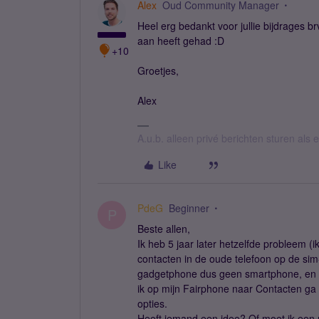
Alex
Oud Community Manager
Heel erg bedankt voor jullie bijdrages b
aan heeft gehad :D
+10
Groetjes,
Alex
A.u.b. alleen privé berichten sturen als
Like
PdeG
Beginner
P
Beste allen,
Ik heb 5 jaar later hetzelfde probleem (ik
contacten in de oude telefoon op de si
gadgetphone dus geen smartphone, en mi
ik op mijn Fairphone naar Contacten ga
opties.
Heeft iemand een idee? Of moet ik een