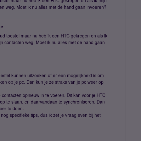
estel maar nu heb ik een HTC gekregen en als ik mijn
cten weg. Moet ik nu alles met de hand gaan invoeren?
ne
ud toestel maar nu heb ik een HTC gekregen en als ik
mijn contacten weg. Moet ik nu alles met de hand gaan
oestel kunnen uitzoeken of er een mogelijkheid is om
en op je pc. Dan kun je ze straks van je pc weer op
e contacten opnieuw in te voeren. Dit kan voor je HTC
c op te slaan, en daarvandaan te synchroniseren. Dan
eer te doen.
g specifieke tips, dus ik zet je vraag even bij het