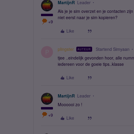
MartijnR
Leader
Als je je sim overzet en je contacten zij
niet eerst naar je sim kopieren?
+9
Like
plingster
Startend Simyaan
AUTEUR
P
tjee ..eindelijk gevonden hoor, alle num
iedereen voor de goeie tips..klasse
Like
MartijnR
Leader
Moooooi zo !
+9
Like