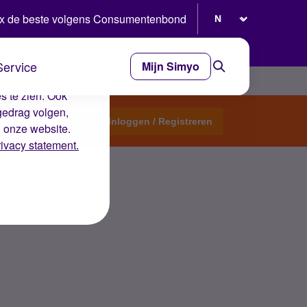
Selecteer taal
x de beste volgens Consumentenbond
Service
Mijn Simyo
e ervaring op de
s te zien. Ook
gedrag volgen,
Start een topic
Inloggen / Registreren
n onze website.
rivacy statement.