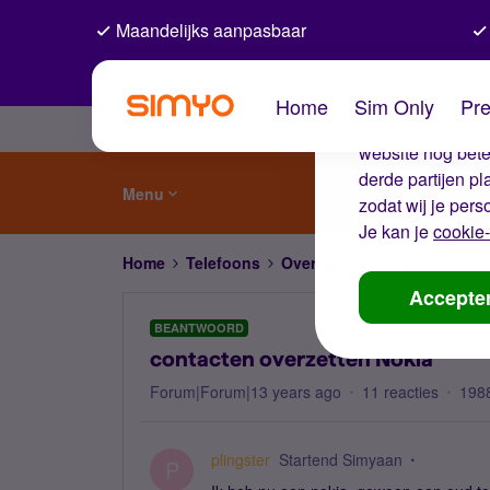
Maandelijks aanpasbaar
De coo
Home
Sim Only
Pre
Wij gebruiken co
website nog beter
derde partijen p
Menu
zodat wij je pers
Je kan je
cookie-
Home
Telefoons
Overige telefoons
contact
Accepte
BEANTWOORD
contacten overzetten Nokia
Forum|Forum|13 years ago
11 reacties
198
plingster
Startend Simyaan
P