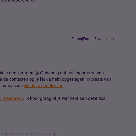
Forum|Forum|7 years ago
k je geen zorgen 🙂 Onhandig dat het importeren van
je de contacten op je Nokia hebt opgeslagen, in plaats van
 en aanpassen
via deze handleiding
.
og meegeven
. Ik hoor graag of je wat hebt aan deze tips!
als een moderator hierom vraagt.