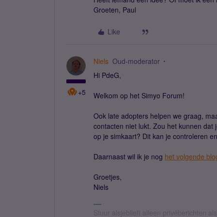
Groeten, Paul
Like
Niels
Oud-moderator
Hi PdeG,
+5
Welkom op het Simyo Forum!
Ook late adopters helpen we graag, maa
contacten niet lukt. Zou het kunnen dat 
op je simkaart? Dit kan je controleren
Daarnaast wil ik je nog
het volgende bl
Groetjes,
Niels
Stuur alsjeblieft alleen privéberichten 