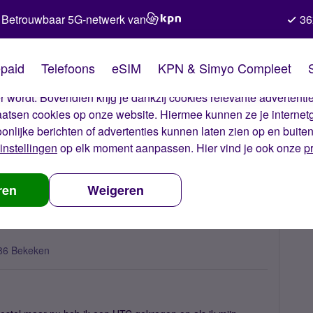
Betrouwbaar 5G-netwerk van
36
kies van Simyo
paid
Telefoons
eSIM
KPN & Simyo Compleet
okies op onze website. Met deze cookies zorgen wij ervoor dat j
 wordt. Bovendien krijg je dankzij cookies relevante advertentie
laatsen cookies op onze website. Hiermee kunnen ze je internet
oonlijke berichten of advertenties kunnen laten zien op en buite
instellingen
op elk moment aanpassen. Hier vind je ook onze
p
en overzetten Nokia
ren
Weigeren
86 Bekeken