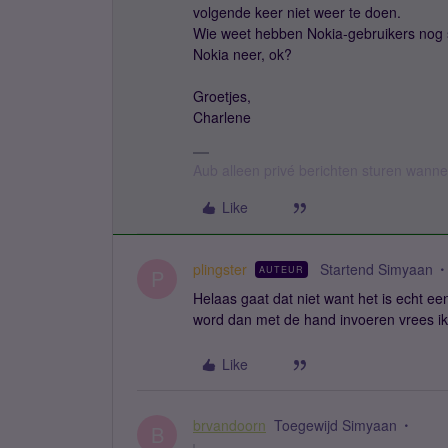
volgende keer niet weer te doen.
Wie weet hebben Nokia-gebruikers nog sp
Nokia neer, ok?
Groetjes,
Charlene
Aub alleen privé berichten sturen wann
Like
plingster
Startend Simyaan
AUTEUR
P
Helaas gaat dat niet want het is echt ee
word dan met de hand invoeren vrees ik.
Like
brvandoorn
Toegewijd Simyaan
B