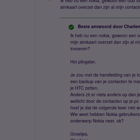
Ik heb nu een nokia, gewoon een oud to
simkaart overzet dan zijn al mijn conta
Beste antwoord door
Charle
Ik heb nu een nokia, gewoon een o
mijn simkaart overzet dan zijn al 
invoeren?
Hoi plingster,
Je zou met de handleiding van je t
een backup van je contacten te mak
je HTC zetten.
Anders zit er niets anders op dan j
wellicht door de contacten op je p
hoef je dat de volgende keer niet w
Wie weet hebben Nokia-gebruikers no
onderwerp Nokia neer, ok?
Groetjes,