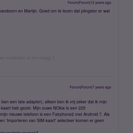
Forum|Forum|13 years ago
rvandoorn en Martijn. Goed om te lezen dat plingster er wat
 een moderator er om vraagt :)
Forum|Forum|7 years ago
 ben een late-adapter), alleen ben ik vrij zeker dat ik mijn
m-kaart heb gezet. Mijn ouwe NOkia is een 225
jn nieuwe telefoon is een Fairphone2 met Android 7. Als
 en 'Importeren van SIM-kaart' selecteer komen er geen
 nieuw topic openen?