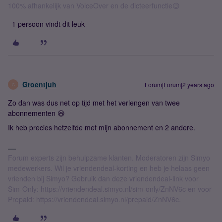
100% afhankelijk van VoiceOver en de dicteerfunctie😉
1 persoon vindt dit leuk
Groentjuh
Forum|Forum|2 years ago
G
Zo dan was dus net op tijd met het verlengen van twee
abonnementen 😆
Ik heb precies hetzelfde met mijn abonnement en 2 andere.
Forum experts zijn behulpzame klanten. Moderatoren zijn Simyo
medewerkers. Wil je vriendendeal-korting en heb je helaas geen
vrienden bij Simyo? Gebruik dan deze vriendendeal-link voor
Sim-Only: https://vriendendeal.simyo.nl/sim-only/ZnNV6c en voor
Prepaid: https://vriendendeal.simyo.nl/prepaid/ZnNV6c.