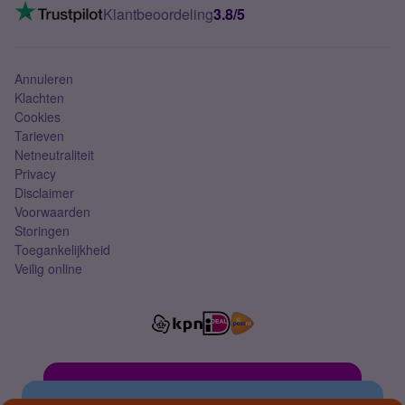
VoLTE 4G bellen
Klantbeoordeling
3.8/5
Mobiel abonnement
Simkaart
Annuleren
Klachten
Cookies
Tarieven
Netneutraliteit
Privacy
Disclaimer
Voorwaarden
Storingen
Toegankelijkheid
Veilig online