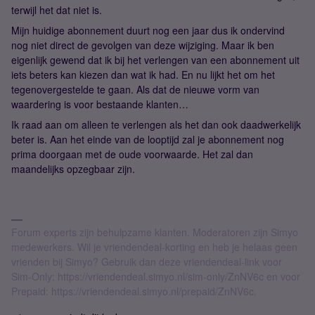
terwijl het dat niet is.
Mijn huidige abonnement duurt nog een jaar dus ik ondervind
nog niet direct de gevolgen van deze wijziging. Maar ik ben
eigenlijk gewend dat ik bij het verlengen van een abonnement uit
iets beters kan kiezen dan wat ik had. En nu lijkt het om het
tegenovergestelde te gaan. Als dat de nieuwe vorm van
waardering is voor bestaande klanten…
Ik raad aan om alleen te verlengen als het dan ook daadwerkelijk
beter is. Aan het einde van de looptijd zal je abonnement nog
prima doorgaan met de oude voorwaarde. Het zal dan
maandelijks opzegbaar zijn.
Forum experts zijn behulpzame klanten. Moderatoren zijn Simyo
medewerkers. Wil je vriendendeal-korting en heb je helaas geen
vrienden bij Simyo? Gebruik dan deze vriendendeal-link voor
Sim-Only: https://vriendendeal.simyo.nl/sim-only/ZnNV6c en voor
Prepaid: https://vriendendeal.simyo.nl/prepaid/ZnNV6c.