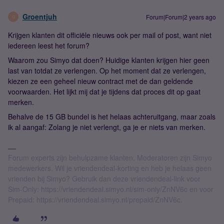
Groentjuh
Forum|Forum|2 years ago
G
Krijgen klanten dit officiële nieuws ook per mail of post, want niet
iedereen leest het forum?
Waarom zou Simyo dat doen? Huidige klanten krijgen hier geen
last van totdat ze verlengen. Op het moment dat ze verlengen,
kiezen ze een geheel nieuw contract met de dan geldende
voorwaarden. Het lijkt mij dat je tijdens dat proces dit op gaat
merken.
Behalve de 15 GB bundel is het helaas achteruitgang, maar zoals
ik al aangaf: Zolang je niet verlengt, ga je er niets van merken.
Forum experts zijn behulpzame klanten. Moderatoren zijn Simyo
medewerkers. Wil je vriendendeal-korting en heb je helaas geen
vrienden bij Simyo? Gebruik dan deze vriendendeal-link voor
Sim-Only: https://vriendendeal.simyo.nl/sim-only/ZnNV6c en voor
Prepaid: https://vriendendeal.simyo.nl/prepaid/ZnNV6c.