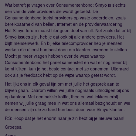
Wat betreft je vragen over Consumentenbond: Simyo is slechts
één van de vele providers die wordt getoetst. De
Consumentenbond toetst providers op vaste onderdelen, zoals
bereikbaarheid van bellen, internet en de providerwaardering.
Het Simyo forum maakt hier geen deel van uit. Net zoals dat er bij
Simyo issues zijn, heb je dat ook bij alle andere providers. Het
blijft mensenwerk. En bij elke telecomprovider heb je mensen
werken die uiterst hun best doen om klanten tevreden te stellen.
Mocht je meer vragen hebben over de wijze waarop
Consumentenbond het panel samenstelt en wat er nog meer bij
komt kijken, kun je het beste contact met ze opnemen. Uiteraard
ook als je feedback hebt op de wijze waarop getest wordt.
Het lijkt ons in elk geval fijn om met jullie het gesprek aan te
blijven gaan. Daarom willen we jullie nogmaals uitnodigen bij ons
op kantoor. Met een bakkie koffie, thee en wat lekkers erbij
nemen wij jullie graag mee in wat ons allemaal bezighoudt en wie
de mensen zijn die zo hard hun best doen voor Simyo klanten.
P.S: Hoop dat je het enorm naar je zin hebt bij je nieuwe baan!
Groetjes,
Asma