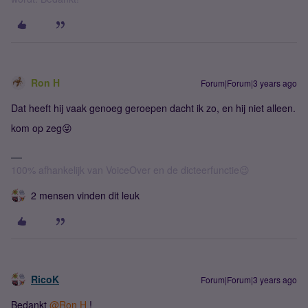
Ron H
Forum|Forum|3 years ago
Dat heeft hij vaak genoeg geroepen dacht ik zo, en hij niet alleen.
kom op zeg😜
100% afhankelijk van VoiceOver en de dicteerfunctie😉
2 mensen vinden dit leuk
RicoK
Forum|Forum|3 years ago
Bedankt
@Ron H
!