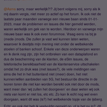
@Asma
sorry, maar werkelijk?!? Jij bent volgens mij, sorry als ik
mij daarin vergis, niet meer zo actief op het forum. Ik ook niet de
laatste paar maanden vanwege een nieuwe baan sinds 01-01-
2023, maar de problemen en issues die hier gemeld werden,
waren werkelijk om gek van te worden. Hierdoor en vanwege mijn
nieuwe baan was ik ook even forummoe. Vraag eens na bij je
(mede-)mods. Die zullen je vast wel kunnen laten weten,
waarover ik destijds mijn mening niet onder de welbekende
stoelen of banken schoof. Enkele van deze onderwerpen waren
en ik denk nog zijn, zijn het ontbreken van een dataplafond en
dus de bescherming van de klanten, de eSim issues, de
telefonische bereikbaarheid van de klantenservice uitschakelen
omdat het zo druk was (met issues?), de vele meldingen van
sims die het in het buitenland niet (meer) doen, het niet
kunnen/willen aanbieden van 5G, het bestuur/de directie in de
ivoren toren die niet kan worden bereikt ook niet door de mods,
want meer dan ‘wij zullen het doorgeven’ en daar weten wij ook
niets van komt er niet los, etc etc. Zo kan ik echt nog wel even
doorgaan, want dit was (is?) het welbekende topje van de ijsberg.
Echt, en ook dat heb ik veelvuldig gemeld op, of is het nu in?, dit