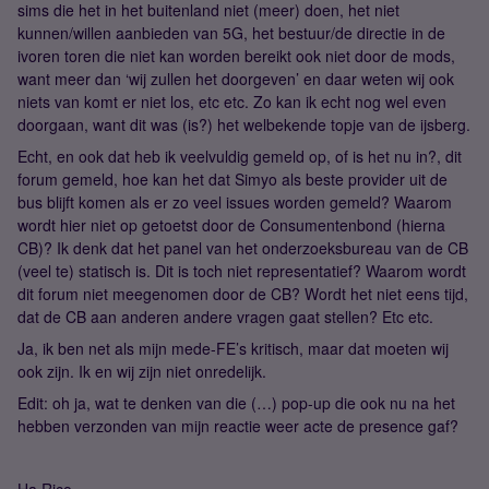
sims die het in het buitenland niet (meer) doen, het niet
kunnen/willen aanbieden van 5G, het bestuur/de directie in de
ivoren toren die niet kan worden bereikt ook niet door de mods,
want meer dan ‘wij zullen het doorgeven’ en daar weten wij ook
niets van komt er niet los, etc etc. Zo kan ik echt nog wel even
doorgaan, want dit was (is?) het welbekende topje van de ijsberg.
Echt, en ook dat heb ik veelvuldig gemeld op, of is het nu in?, dit
forum gemeld, hoe kan het dat Simyo als beste provider uit de
bus blijft komen als er zo veel issues worden gemeld? Waarom
wordt hier niet op getoetst door de Consumentenbond (hierna
CB)? Ik denk dat het panel van het onderzoeksbureau van de CB
(veel te) statisch is. Dit is toch niet representatief? Waarom wordt
dit forum niet meegenomen door de CB? Wordt het niet eens tijd,
dat de CB aan anderen andere vragen gaat stellen? Etc etc.
Ja, ik ben net als mijn mede-FE’s kritisch, maar dat moeten wij
ook zijn. Ik en wij zijn niet onredelijk.
Edit: oh ja, wat te denken van die (…) pop-up die ook nu na het
hebben verzonden van mijn reactie weer acte de presence gaf?
Ha Rico,