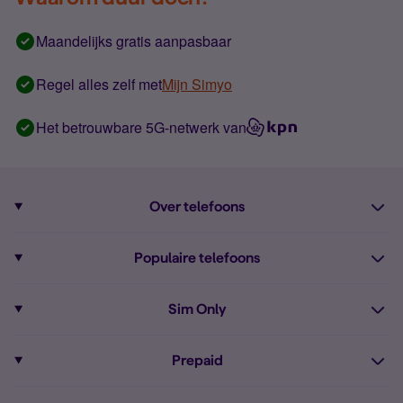
Maandelijks gratis aanpasbaar
Regel alles zelf met
Mijn Simyo
Het betrouwbare 5G-netwerk van
Over telefoons
Abonnement met telefoon
Populaire telefoons
Informatie over telefoons
Pixel 10
Sim Only
Alle telefoons
Pixel 9a
Sim Only
Prepaid
iPhone 16
Sim Only internet
Prepaid
iPhone 16e