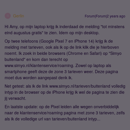
Gerlin
Forum|Forum|2 years ago
G
Hi Amy, op mijn laptop krijg ik inderdaad de melding "tot minstens
eind augustus gratis" te zien. Idem op mijn desktop.
Op twee telefoons (Google Pixel 7 en iPhone 14) krijg ik de
melding met tarieven, ook als ik op de link klik die je hierboven
noemt. Ik zoek in beide browsers (Chrome en Safari) op "Simyo
buitenland" en kom dan terecht op
www.simyo.nl/klantenservice/roaming. Zowel op laptop als
smartphone geeft deze de zone 3 tarieven weer. Deze pagina
moet dus worden aangepast denk ik.
Net getest: als ik de link www.simyo.nl/tarieven/buitenland volledig
intyp in de browser op de iPhone krijg ik wel de pagina te zien die
jij verwacht.
En laatste update: op de Pixel leiden alle wegen onverbiddelijk
naar de klantenservice/roaming pagina met zone 3 tarieven, zelfs
als ik de volledige url van tarieven/buitenland intyp...