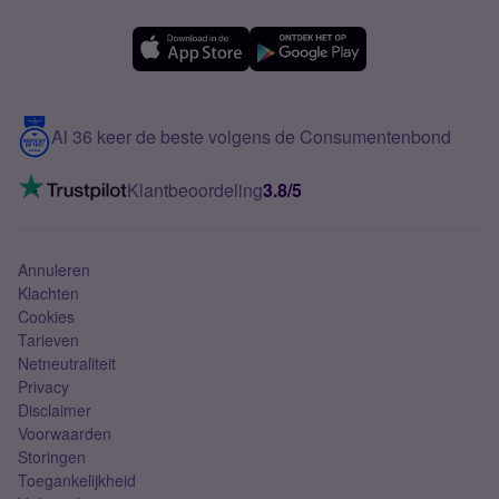
Forum
OPPO
Simyo Compleet
eSIM
Samsung A56
Over Simyo
Samsung
Meerdere nummers
Samsung S25 FE
Blog
5G internet
Contact
Al 36 keer de beste volgens de Consumentenbond
Mobiel internet
VoLTE 4G bellen
Klantbeoordeling
3.8/5
Mobiel abonnement
Simkaart
Annuleren
Klachten
Cookies
Tarieven
Netneutraliteit
Privacy
Disclaimer
Voorwaarden
Storingen
Toegankelijkheid