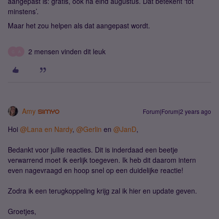
aangepast is: gratis, ook na eind augustus. Dat betekent ‘tot
minstens’.
Maar het zou helpen als dat aangepast wordt.
2 mensen vinden dit leuk
G
A
Amy
Forum|Forum|2 years ago
Hoi
@Lana en Nardy
,
@Gerlin
en
@JanD
,
Bedankt voor jullie reacties. Dit is inderdaad een beetje
verwarrend moet ik eerlijk toegeven. Ik heb dit daarom intern
even nagevraagd en hoop snel op een duidelijke reactie!
Zodra ik een terugkoppeling krijg zal ik hier en update geven.
Groetjes,