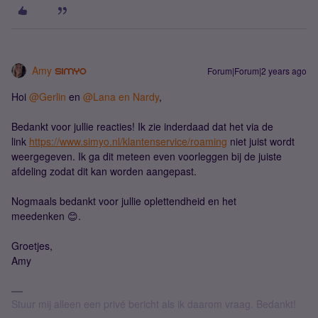
Amy
Forum|Forum|2 years ago
Hoi
@Gerlin
en
@Lana en Nardy
,
Bedankt voor jullie reacties! Ik zie inderdaad dat het via de
link
https://www.simyo.nl/klantenservice/roaming
niet juist wordt
weergegeven. Ik ga dit meteen even voorleggen bij de juiste
afdeling zodat dit kan worden aangepast.
Nogmaals bedankt voor jullie oplettendheid en het
meedenken 😊.
Groetjes,
Amy
Stuur mij alleen een privé bericht als ik daarom vraag. Bedankt!