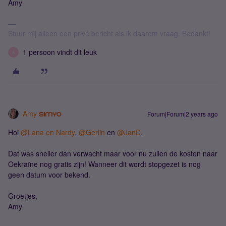
Amy
Stuur mij alleen een privé bericht als ik daarom vraag. Bedankt!
1 persoon vindt dit leuk
A
Amy
Forum|Forum|2 years ago
Hoi
@Lana en Nardy
,
@Gerlin
en
@JanD
,
Dat was sneller dan verwacht maar voor nu zullen de kosten naar
Oekraïne nog gratis zijn! Wanneer dit wordt stopgezet is nog
geen datum voor bekend.
Groetjes,
Amy