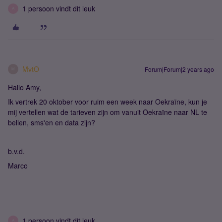
1 persoon vindt dit leuk
A
MvtO
Forum|Forum|2 years ago
M
Hallo Amy,
Ik vertrek 20 oktober voor ruim een week naar Oekraïne, kun je
mij vertellen wat de tarieven zijn om vanuit Oekraïne naar NL te
bellen, sms'en en data zijn?
b.v.d.
Marco
1 persoon vindt dit leuk
A