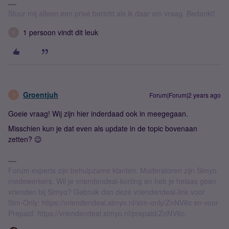
Stuur mij alleen een privé bericht als ik daar om vraag. Bedankt!
1 persoon vindt dit leuk
M
Groentjuh
Forum|Forum|2 years ago
G
Goeie vraag! Wij zijn hier inderdaad ook in meegegaan.
Misschien kun je dat even als update in de topic bovenaan
zetten? 😉
Forum experts zijn behulpzame klanten. Moderatoren zijn Simyo
medewerkers. Wil je vriendendeal-korting en heb je helaas geen
vrienden bij Simyo? Gebruik dan deze vriendendeal-link voor
Sim-Only: https://vriendendeal.simyo.nl/sim-only/ZnNV6c en voor
Prepaid: https://vriendendeal.simyo.nl/prepaid/ZnNV6c.