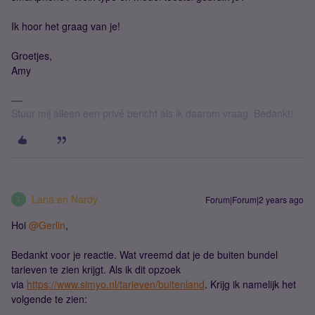
Ik hoor het graag van je!
Groetjes,
Amy
Stuur mij alleen een privé bericht als ik daarom vraag. Bedankt!
Lana en Nardy
Forum|Forum|2 years ago
L
Hoi
@Gerlin
,
Bedankt voor je reactie. Wat vreemd dat je de buiten bundel
tarieven te zien krijgt. Als ik dit opzoek
via
https://www.simyo.nl/tarieven/buitenland
. Krijg ik namelijk het
volgende te zien: