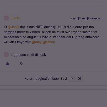
Gerlin
Forum|Forum|2 years ago
G
Hi
@JanD
dat is dus NIET duidelijk. Nu is die 5 euro per mb
nergens meer te vinden. Alleen de tekst over “geen kosten tot
minstens
eind augustus 2023". Vandaar dat ik graag antwoord
wil van Simyo zelf
@Amy
@Seren
1 persoon vindt dit leuk
A
Forum|pagination.label 1 / 2