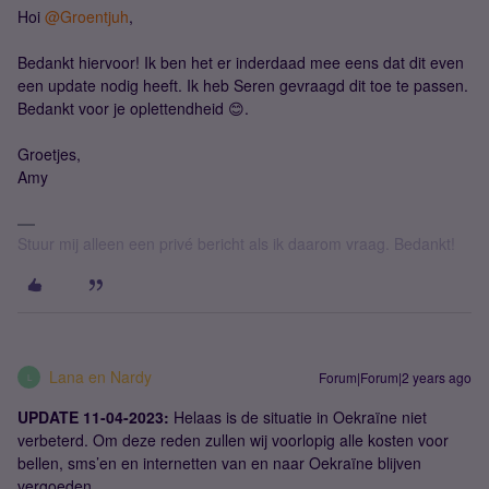
Hoi
@Groentjuh
,
Bedankt hiervoor! Ik ben het er inderdaad mee eens dat dit even
een update nodig heeft. Ik heb Seren gevraagd dit toe te passen.
Bedankt voor je oplettendheid 😊.
Groetjes,
Amy
Stuur mij alleen een privé bericht als ik daarom vraag. Bedankt!
Lana en Nardy
Forum|Forum|2 years ago
L
UPDATE 11-04-2023:
Helaas is de situatie in Oekraïne niet
verbeterd. Om deze reden zullen wij voorlopig alle kosten voor
bellen, sms’en en internetten van en naar Oekraïne blijven
vergoeden.