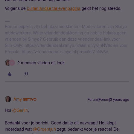
Volgens de
buitenlandse tarievenpagina
geldt het nog steeds.
Forum experts zijn behulpzame klanten. Moderatoren zijn Simyo
medewerkers. Wil je vriendendeal-korting en heb je helaas geen
vrienden bij Simyo? Gebruik dan deze vriendendeal-link voor
Sim-Only: https://vriendendeal.simyo.nl/sim-only/ZnNV6c en voor
Prepaid: https://vriendendeal.simyo.nl/prepaid/ZnNV6c.
2 mensen vinden dit leuk
A
Amy
Forum|Forum|3 years ago
Hoi
@Gerlin
,
Bedankt voor je bericht. Goed dat je dit navraagt! Het klopt
inderdaad wat
@Groentjuh
zegt, bedankt voor je reactie! De