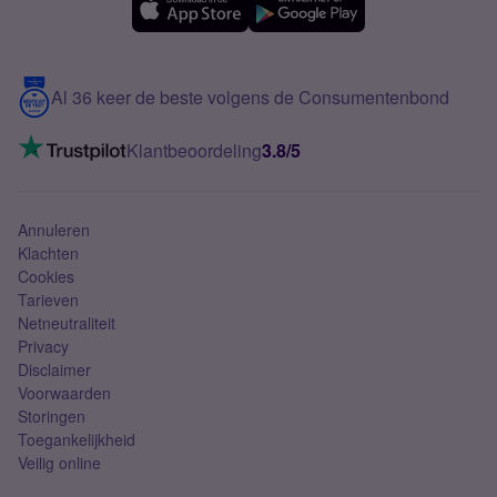
Samsung A56
Over Simyo
Samsung
Meerdere nummers
Samsung S25 FE
Blog
5G internet
Contact
Al 36 keer de beste volgens de Consumentenbond
Mobiel internet
VoLTE 4G bellen
Klantbeoordeling
3.8/5
Mobiel abonnement
Simkaart
Annuleren
Klachten
Cookies
Tarieven
Netneutraliteit
Privacy
Disclaimer
Voorwaarden
Storingen
Toegankelijkheid
Veilig online