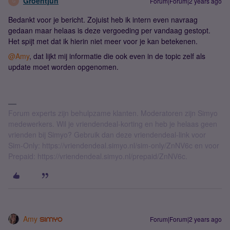
Groentjuh
Forum|Forum|2 years ago
G
Bedankt voor je bericht. Zojuist heb ik intern even navraag
gedaan maar helaas is deze vergoeding per vandaag gestopt.
Het spijt met dat ik hierin niet meer voor je kan betekenen.
@Amy
, dat lijkt mij informatie die ook even in de topic zelf als
update moet worden opgenomen.
Forum experts zijn behulpzame klanten. Moderatoren zijn Simyo
medewerkers. Wil je vriendendeal-korting en heb je helaas geen
vrienden bij Simyo? Gebruik dan deze vriendendeal-link voor
Sim-Only: https://vriendendeal.simyo.nl/sim-only/ZnNV6c en voor
Prepaid: https://vriendendeal.simyo.nl/prepaid/ZnNV6c.
Amy
Forum|Forum|2 years ago