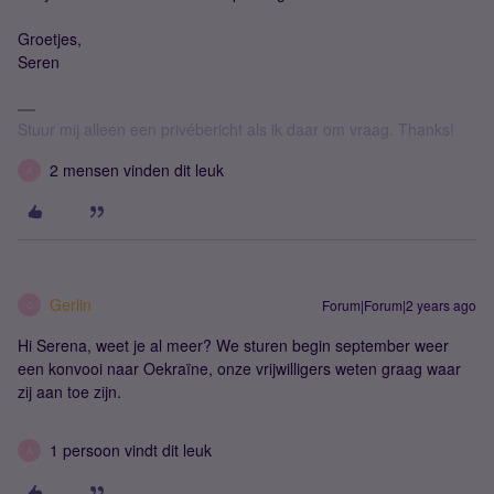
Groetjes,
Seren
Stuur mij alleen een privébericht als ik daar om vraag. Thanks!
2 mensen vinden dit leuk
A
Gerlin
Forum|Forum|2 years ago
G
Hi Serena, weet je al meer? We sturen begin september weer
een konvooi naar Oekraïne, onze vrijwilligers weten graag waar
zij aan toe zijn.
1 persoon vindt dit leuk
A