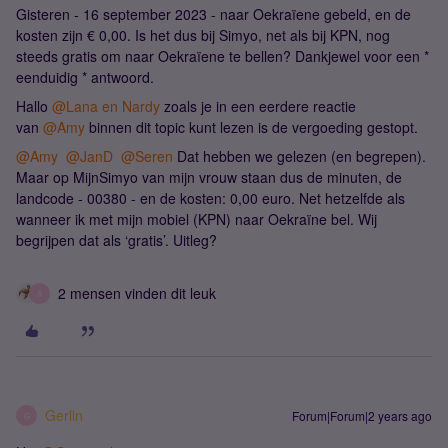
Gisteren - 16 september 2023 - naar Oekraïene gebeld, en de
kosten zijn € 0,00. Is het dus bij Simyo, net als bij KPN, nog
steeds gratis om naar Oekraïene te bellen? Dankjewel voor een *
eenduidig * antwoord.
Hallo
@Lana en Nardy
zoals je in een eerdere reactie
van
@Amy
binnen dit topic kunt lezen is de vergoeding gestopt.
@Amy
@JanD
@Seren
Dat hebben we gelezen (en begrepen).
Maar op MijnSimyo van mijn vrouw staan dus de minuten, de
landcode - 00380 - en de kosten: 0,00 euro. Net hetzelfde als
wanneer ik met mijn mobiel (KPN) naar Oekraïne bel. Wij
begrijpen dat als ‘gratis’. Uitleg?
2 mensen vinden dit leuk
A
Gerlin
Forum|Forum|2 years ago
G