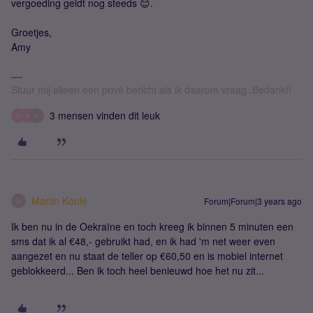
vergoeding geldt nog steeds 😊.
Groetjes,
Amy
Stuur mij alleen een privé bericht als ik daarom vraag. Bedankt!
3 mensen vinden dit leuk
G
A
M
Martin Koole
Forum|Forum|3 years ago
M
Ik ben nu in de Oekraïne en toch kreeg ik binnen 5 minuten een
sms dat ik al €48,- gebruikt had, en ik had 'm net weer even
aangezet en nu staat de teller op €60,50 en is mobiel internet
geblokkeerd... Ben ik toch heel benieuwd hoe het nu zit...