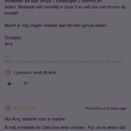
schakelen via Mijn Simyo > Instellingen > Internet en
bellen. Moldavië valt namelijk in zone 3 en valt dus niet binnen de
bundel!
Mocht je nog vragen hebben laat het dan gerust weten.
Groetjes,
Amy
Stuur mij alleen een privé bericht als ik daarom vraag. Bedankt!
1 persoon vindt dit leuk
M
Martin Koole
Forum|Forum|3 years ago
M
Hoi Amy, bedankt voor je reactie!
Ik heb inmiddels de Oekraïne weer verlaten. Fijn om te weten dat