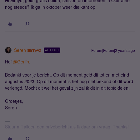
Hi Simyo, geldt gratis bellen, sms'en en internetten in Oekraïne
nog steeds? Ik ga in oktober weer die kant op
Seren
Forum|Forum|2 years ago
AUTEUR
Hoi
@Gerlin
,
Bedankt voor je bericht. Op dit moment geld dit tot en met eind
augustus 2023. Op dit moment is het nog niet bekend of dit word
verlengd. Mocht dit wel het geval zijn zal ik dit in dit topic delen.
Groetjes,
Seren
Stuur mij alleen een privébericht als ik daar om vraag. Thanks!