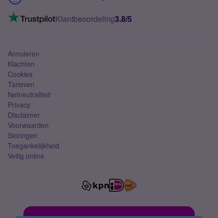
Mobiel internet
VoLTE 4G bellen
Klantbeoordeling
3.8/5
Mobiel abonnement
Simkaart
Annuleren
Klachten
Cookies
Tarieven
Netneutraliteit
Privacy
Disclaimer
Voorwaarden
Storingen
Toegankelijkheid
Veilig online