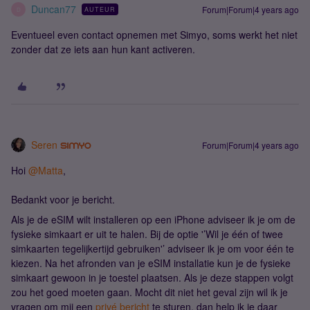
Duncan77
Forum|Forum|4 years ago
AUTEUR
D
Eventueel even contact opnemen met Simyo, soms werkt het niet
zonder dat ze iets aan hun kant activeren.
Seren
Forum|Forum|4 years ago
Hoi
@Matta
,
Bedankt voor je bericht.
Als je de eSIM wilt installeren op een iPhone adviseer ik je om de
fysieke simkaart er uit te halen. Bij de optie '’Wil je één of twee
simkaarten tegelijkertijd gebruiken'’ adviseer ik je om voor één te
kiezen. Na het afronden van je eSIM installatie kun je de fysieke
simkaart gewoon in je toestel plaatsen. Als je deze stappen volgt
zou het goed moeten gaan. Mocht dit niet het geval zijn wil ik je
vragen om mij een
privé bericht
te sturen, dan help ik je daar