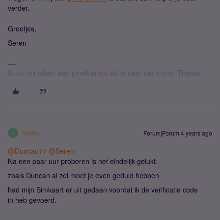
verder.
Groetjes,
Seren
Stuur mij alleen een privébericht als ik daar om vraag. Thanks!
Matta
Forum|Forum|4 years ago
M
@Duncan77
@Seren
Na een paar uur proberen is het eindelijk gelukt.
zoals Duncan al zei moet je even geduld hebben.
had mijn Simkaart er uit gedaan voordat ik de verificatie code
in heb gevoerd.