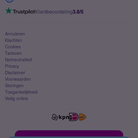
Mobiel internet
VoLTE 4G bellen
Klantbeoordeling
3.8/5
Mobiel abonnement
Simkaart
Annuleren
Klachten
Cookies
Tarieven
Netneutraliteit
Privacy
Disclaimer
Voorwaarden
Storingen
Toegankelijkheid
Veilig online