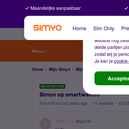
Maandelijks aanpasbaar
De coo
Home
Sim Only
Pre
Wij gebruiken co
website nog beter
derde partijen p
Menu
zodat wij je pers
Je kan je
cookie-
Home
Mijn Simyo
Mijn Simyo app
Simyo op
Accepte
BEANTWOORD
Simyo op smartwatch?
Forum|Forum|2 years ago
11 reacties
522 
Bennie. S
Beginner
B