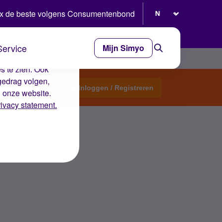
Selecteer taal
x de beste volgens Consumentenbond
Service
Mijn Simyo
e ervaring op de
s te zien. Ook
gedrag volgen,
Start een topic
Inloggen / Registreren
n onze website.
rivacy statement.