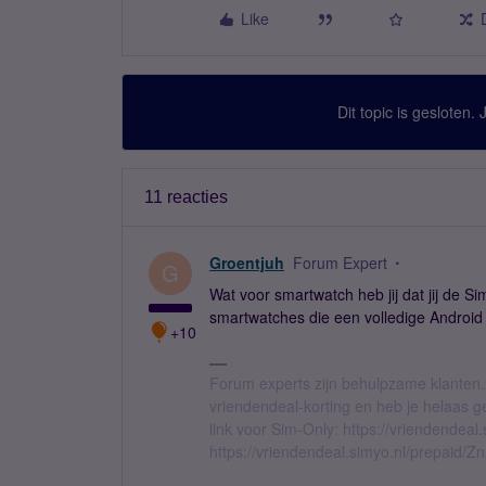
Like
Dit topic is gesloten.
11 reacties
Groentjuh
Forum Expert
G
Wat voor smartwatch heb jij dat jij de 
smartwatches die een volledige Android
+10
Forum experts zijn behulpzame klanten.
vriendendeal-korting en heb je helaas 
link voor Sim-Only: https://vriendendea
https://vriendendeal.simyo.nl/prepaid/Z