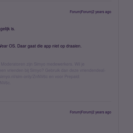
Forum|Forum|2 years ago
elijk is.
ar OS. Daar gaat die app niet op draaien.
 Moderatoren zijn Simyo medewerkers. Wil je
geen vrienden bij Simyo? Gebruik dan deze vriendendeal-
l.simyo.nl/sim-only/ZnNV6c en voor Prepaid:
nNV6c.
Forum|Forum|2 years ago