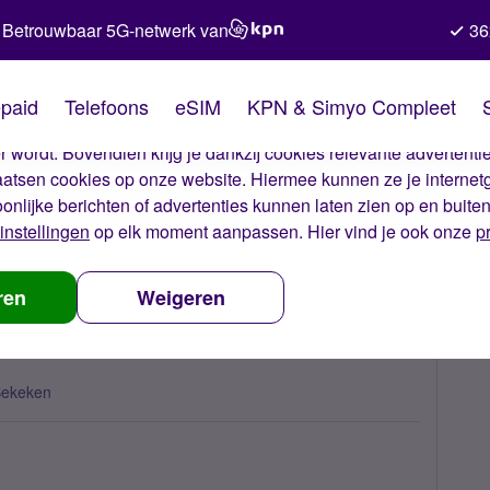
Betrouwbaar 5G-netwerk van
36
kies van Simyo
paid
Telefoons
eSIM
KPN & Simyo Compleet
okies op onze website. Met deze cookies zorgen wij ervoor dat j
 wordt. Bovendien krijg je dankzij cookies relevante advertentie
laatsen cookies op onze website. Hiermee kunnen ze je internet
oonlijke berichten of advertenties kunnen laten zien op en buite
instellingen
op elk moment aanpassen. Hier vind je ook onze
p
 smartwatch?
ren
Weigeren
Bekeken