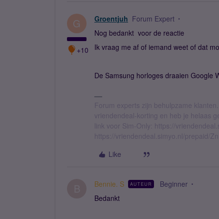
Groentjuh
Forum Expert
G
Nog bedankt voor de reactie
Ik vraag me af of iemand weet of dat mog
+10
De Samsung horloges draaien Google We
Forum experts zijn behulpzame klanten.
vriendendeal-korting en heb je helaas 
link voor Sim-Only: https://vriendendea
https://vriendendeal.simyo.nl/prepaid/Z
Like
Bennie. S
Beginner
AUTEUR
B
Bedankt