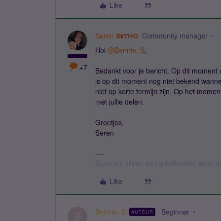
Like
Seren
Community manager
Hoi
@Bennie. S
,
+7
Bedankt voor je bericht. Op dit moment
is op dit moment nog niet bekend wanneer
niet op korte termijn zijn. Op het moment
met jullie delen.
Groetjes,
Seren
Stuur mij alleen een privébericht als ik
Like
Bennie. S
Beginner
AUTEUR
B