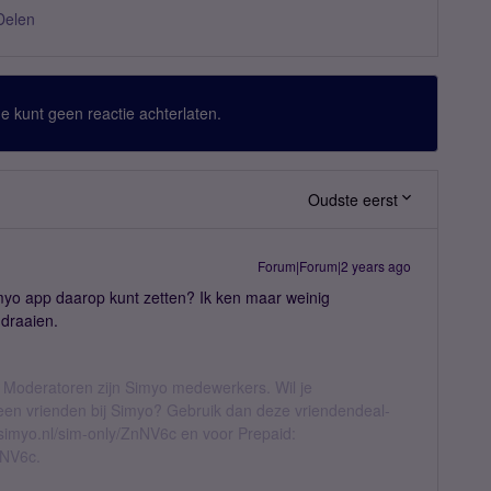
Delen
 Je kunt geen reactie achterlaten.
Oudste eerst
Forum|Forum|2 years ago
Simyo app daarop kunt zetten? Ik ken maar weinig
 draaien.
 Moderatoren zijn Simyo medewerkers. Wil je
geen vrienden bij Simyo? Gebruik dan deze vriendendeal-
l.simyo.nl/sim-only/ZnNV6c en voor Prepaid:
nNV6c.