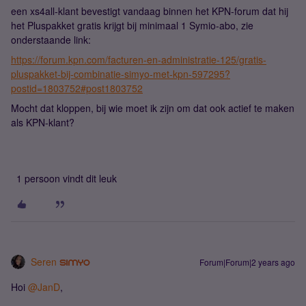
een xs4all-klant bevestigt vandaag binnen het KPN-forum dat hij
het Pluspakket gratis krijgt bij minimaal 1 Symio-abo, zie
onderstaande link:
https://forum.kpn.com/facturen-en-administratie-125/gratis-
pluspakket-bij-combinatie-simyo-met-kpn-597295?
postid=1803752#post1803752
Mocht dat kloppen, bij wie moet ik zijn om dat ook actief te maken
als KPN-klant?
1 persoon vindt dit leuk
Seren
Forum|Forum|2 years ago
Hoi
@JanD
,