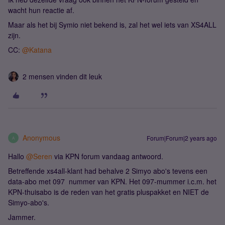
wacht hun reactie af.
Maar als het bij Symio niet bekend is, zal het wel iets van XS4ALL
zijn.
CC:
@Katana
2 mensen vinden dit leuk
Anonymous
Forum|Forum|2 years ago
A
Hallo
@Seren
via KPN forum vandaag antwoord.
Betreffende xs4all-klant had behalve 2 Simyo abo's tevens een
data-abo met 097 nummer van KPN. Het 097-mummer i.c.m. het
KPN-thuisabo is de reden van het gratis pluspakket en NIET de
Simyo-abo's.
Jammer.