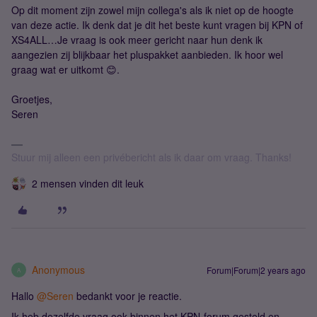
Op dit moment zijn zowel mijn collega's als ik niet op de hoogte
van deze actie. Ik denk dat je dit het beste kunt vragen bij KPN of
XS4ALL…Je vraag is ook meer gericht naar hun denk ik
aangezien zij blijkbaar het pluspakket aanbieden. Ik hoor wel
graag wat er uitkomt 😊.
Groetjes,
Seren
Stuur mij alleen een privébericht als ik daar om vraag. Thanks!
2 mensen vinden dit leuk
Anonymous
Forum|Forum|2 years ago
A
Hallo
@Seren
bedankt voor je reactie.
Ik heb dezelfde vraag ook binnen het KPN-forum gesteld en