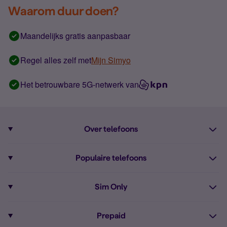
Waarom duur doen?
Maandelijks gratis aanpasbaar
Regel alles zelf met
Mijn Simyo
Het betrouwbare 5G-netwerk van
Over telefoons
Abonnement met telefoon
Populaire telefoons
Informatie over telefoons
Pixel 10
Sim Only
Alle telefoons
Pixel 9a
Sim Only
Prepaid
iPhone 16