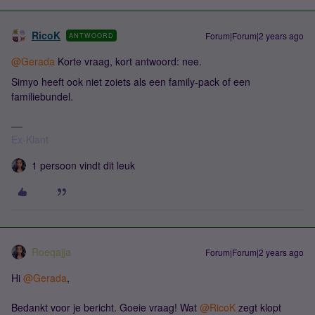
RicoK
Forum|Forum|2 years ago
ANTWOORD
@Gerada
Korte vraag, kort antwoord: nee.
Simyo heeft ook niet zoiets als een family-pack of een
familiebundel.
Ex-Klant
1 persoon vindt dit leuk
Roeqajja
Forum|Forum|2 years ago
Hi
@Gerada
,
Bedankt voor je bericht. Goeie vraag! Wat
@RicoK
zegt klopt