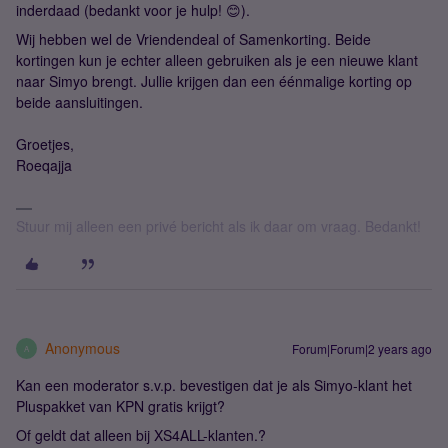
inderdaad (bedankt voor je hulp! 😊).
Wij hebben wel de Vriendendeal of Samenkorting. Beide
kortingen kun je echter alleen gebruiken als je een nieuwe klant
naar Simyo brengt. Jullie krijgen dan een éénmalige korting op
beide aansluitingen.
Groetjes,
Roeqajja
Stuur mij alleen een privé bericht als ik daar om vraag. Bedankt!
Anonymous
Forum|Forum|2 years ago
A
Kan een moderator s.v.p. bevestigen dat je als Simyo-klant het
Pluspakket van KPN gratis krijgt?
Of geldt dat alleen bij XS4ALL-klanten.?