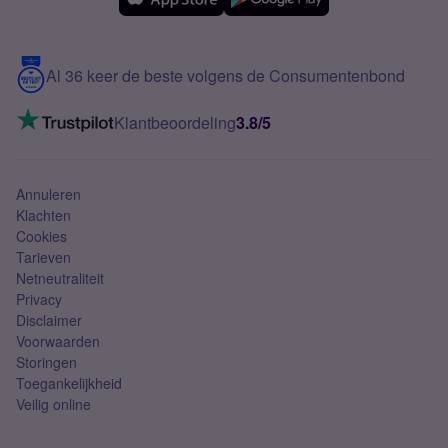
Samsung
Meerdere nummers
Samsung S25 FE
Blog
5G internet
Contact
Al 36 keer de beste volgens de Consumentenbond
Mobiel internet
VoLTE 4G bellen
Klantbeoordeling
3.8/5
Mobiel abonnement
Simkaart
Annuleren
Klachten
Cookies
Tarieven
Netneutraliteit
Privacy
Disclaimer
Voorwaarden
Storingen
Toegankelijkheid
Veilig online