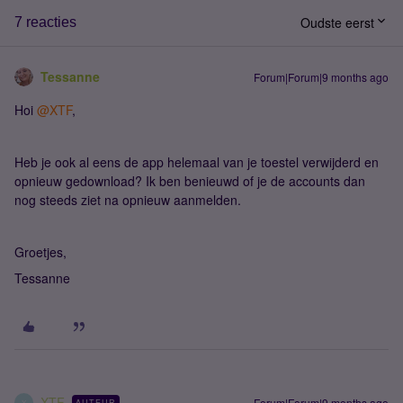
Oudste eerst
7 reacties
Tessanne
Forum|Forum|9 months ago
Hoi ​
@XTF
,
Heb je ook al eens de app helemaal van je toestel verwijderd en
opnieuw gedownload? Ik ben benieuwd of je de accounts dan
nog steeds ziet na opnieuw aanmelden.
Groetjes,
Tessanne
XTF
Forum|Forum|9 months ago
AUTEUR
X