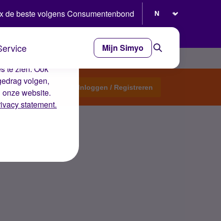
Selecteer taal
x de beste volgens Consumentenbond
Service
Mijn Simyo
e ervaring op de
s te zien. Ook
gedrag volgen,
Start een topic
Inloggen / Registreren
n onze website.
rivacy statement.