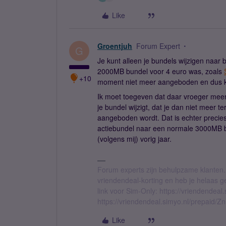
Like
Groentjuh
Forum Expert
G
Je kunt alleen je bundels wijzigen naa
2000MB bundel voor 4 euro was, zoals
+10
moment niet meer aangeboden en dus ku
Ik moet toegeven dat daar vroeger meer
je bundel wijzigt, dat je dan niet meer t
aangeboden wordt. Dat is echter precies
actiebundel naar een normale 3000MB b
(volgens mij) vorig jaar.
Forum experts zijn behulpzame klanten.
vriendendeal-korting en heb je helaas 
link voor Sim-Only: https://vriendendea
https://vriendendeal.simyo.nl/prepaid/Z
Like