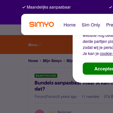
Maandelijks aanpasbaar
De coo
Home
Sim Only
Pre
Wij gebruiken co
website nog beter
derde partijen p
Menu
zodat wij je pers
Je kan je
cookie-
Home
Mijn Simyo
Mijn Simyo app
Bundels a
Accepte
BEANTWOORD
Bundels aanpasbaar maar ik kan ni
dat?
Forum|Forum|5 years ago
11 reacties
274 
jos1
Beginner