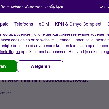
Betrouwbaar 5G-netwerk van
36
kies van Simyo
paid
Telefoons
eSIM
KPN & Simyo Compleet
okies op onze website. Met deze cookies zorgen wij ervoor dat j
 wordt. Bovendien krijg je dankzij cookies relevante advertentie
laatsen cookies op onze website. Hiermee kunnen ze je internet
oonlijke berichten of advertenties kunnen laten zien op en buite
instellingen
op elk moment aanpassen. Hier vind je ook onze
p
anpasbaar maar ik kan niet terug naar mijn oude bundel, hoe zit dat?
ren
Weigeren
et terug naar mijn oude bundel, hoe zit
Bekeken