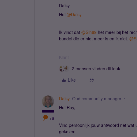
Daisy
Hoi
@Daisy
Ik vindt dat
@Slh69
het meer bij het rec
bundel die er niet meer is en ik niet.
@Sl
Klant
2 mensen vinden dit leuk
Like
Daisy
Oud community manager
Hoi Ray,
+6
Vind persoonlijk jouw antwoord net wat
gekozen.