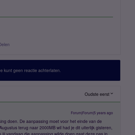
Delen
 Je kunt geen reactie achterlaten.
Oudste eerst
Forum|Forum|5 years ago
ing doen. De aanpassing moet voor het einde van de
gustus terug naar 2000MB wil had je dit uiterlijk gisteren,
jij vandaag die aanpassing wilde doen gaat deze pas in