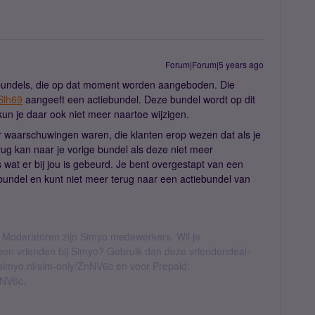
Forum|Forum|5 years ago
r bundels, die op dat moment worden aangeboden. Die
Slh69
aangeeft een actiebundel. Deze bundel wordt op dit
n je daar ook niet meer naartoe wijzigen.
 waarschuwingen waren, die klanten erop wezen dat als je
erug kan naar je vorige bundel als deze niet meer
 wat er bij jou is gebeurd. Je bent overgestapt van een
undel en kunt niet meer terug naar een actiebundel van
 Moderatoren zijn Simyo medewerkers. Wil je
geen vrienden bij Simyo? Gebruik dan deze vriendendeal-
l.simyo.nl/sim-only/ZnNV6c en voor Prepaid:
nNV6c.