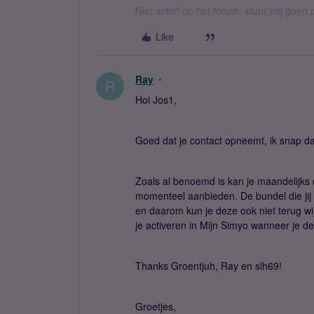
Niet actief op het forum, stuur mij geen 
Like
Ray
R
Hoi Jos1,
Goed dat je contact opneemt, ik snap dat 
Zoals al benoemd is kan je maandelijks
momenteel aanbieden. De bundel die jij
en daarom kun je deze ook niet terug wi
je activeren in Mijn Simyo wanneer je d
Thanks Groentjuh, Ray en slh69!
Groetjes,