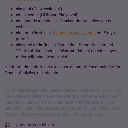
simyo.nl (De website zelf)
cdn.simyo.nl (CDN van Simyo zelf)
cdn.speedcurve.com → Tracked de prestaties van de
website
chat.omnidesk.io →
Klantenservice systeem
dat Simyo
gebruikt
sitespect.addmilk.nl → Geen idee. Serveert alleen het
"Chat-bot Sam icoontje” Waarom dat niet op cdn.simyo.nl
of dergelijk staat weet ik niet.
Het forum daar zie ik van alles voorbij komen; Facebook, Twitter,
Google Analytics, etc, etc, etc.
Forum experts zijn behulpzame klanten. Moderatoren zijn Simyo
medewerkers. Wil je vriendendeal-korting en heb je helaas geen
vrienden bij Simyo? Gebruik dan deze vriendendeal-link voor
Sim-Only: https://vriendendeal.simyo.nl/sim-only/ZnNV6c en voor
Prepaid: https://vriendendeal.simyo.nl/prepaid/ZnNV6c.
1 persoon vindt dit leuk