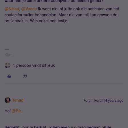
waar heb je die 9 andere bedrijven / domeinen geteld?
@Nihad
,
@Veerle
Ik weet niet of jullie ook die berichten van het
contactformulier behandelen. Maar die van mij kan gewoon de
prullenbak in. Was enkel een testje.
Klant
1 persoon vindt dit leuk
Nihad
Forum|Forum|4 years ago
Hoi
@Rik
,
Bedankt voor je bericht. Ik heb even navraag gedaan bij de