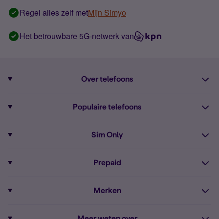
Regel alles zelf met
Mijn Simyo
Het betrouwbare 5G-netwerk van
Over telefoons
Abonnement met telefoon
Populaire telefoons
Informatie over telefoons
Pixel 10
Sim Only
Alle telefoons
Pixel 9a
Sim Only
Prepaid
iPhone 16
Sim Only internet
Prepaid
iPhone 16e
Merken
Onbeperkt bellen
Bestel Prepaid simkaart
iPhone 15
Apple
Zakelijk Sim Only abonnement
Meer weten over