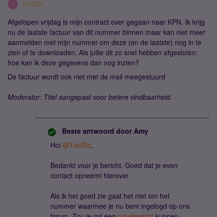
TonDtc
T
Afgelopen vrijdag is mijn contract over gegaan naar KPN. Ik krijg
nu de laatste factuur van dit nummer binnen maar kan niet meer
aanmelden met mijn nummer om deze (en de laatste) nog in te
zien of te downloaden. Als jullie dit zo snel hebben afgesloten:
hoe kan ik deze gegevens dan nog inzien?
De factuur wordt ook niet met de mail meegestuurd
Moderator: Titel aangepast voor betere vindbaarheid.
Beste antwoord door
Amy
Hoi ​
@TonDtc
,
Bedankt voor je bericht. Goed dat je even
contact opneemt hierover.
Als ik het goed zie gaat het niet om het
nummer waarmee je nu bent ingelogd op ons
forum. Zou je mij een
privébericht
kunnen