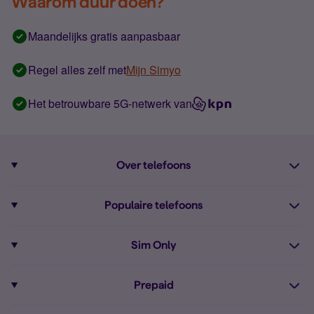
Waarom duur doen?
Maandelijks gratis aanpasbaar
Regel alles zelf met
Mijn Simyo
Het betrouwbare 5G-netwerk van
Over telefoons
Abonnement met telefoon
Populaire telefoons
Informatie over telefoons
Pixel 10
Sim Only
Alle telefoons
Pixel 9a
Sim Only
Prepaid
iPhone 16
Sim Only internet
Prepaid