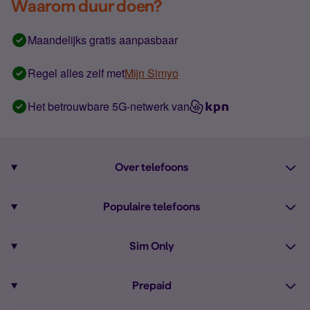
Waarom duur doen?
Maandelijks gratis aanpasbaar
Regel alles zelf met
Mijn Simyo
Het betrouwbare 5G-netwerk van
Over telefoons
Abonnement met telefoon
Populaire telefoons
Informatie over telefoons
Pixel 10
Sim Only
Alle telefoons
Pixel 9a
Sim Only
Prepaid
iPhone 16
Sim Only internet