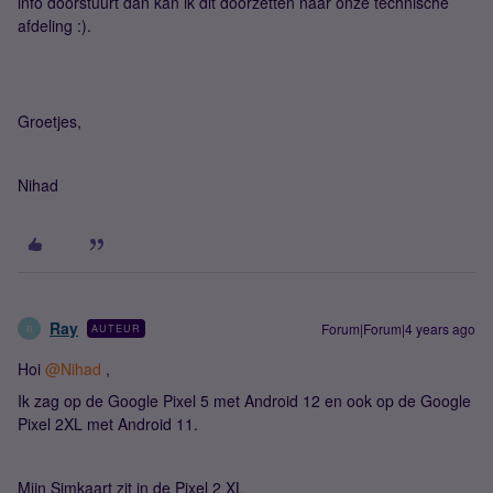
info doorstuurt dan kan ik dit doorzetten naar onze technische
afdeling :).
Groetjes,
Nihad
Ray
Forum|Forum|4 years ago
AUTEUR
R
Hoi
@Nihad
,
Ik zag op de Google Pixel 5 met Android 12 en ook op de Google
Pixel 2XL met Android 11.
Mijn Simkaart zit in de Pixel 2 XL