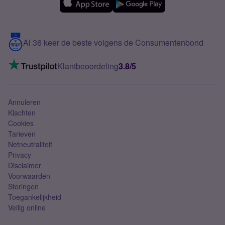
Over Simyo
Samsung
Meerdere nummers
Samsung S25 FE
Blog
5G internet
Contact
Al 36 keer de beste volgens de Consumentenbond
Mobiel internet
VoLTE 4G bellen
Klantbeoordeling
3.8/5
Mobiel abonnement
Simkaart
Annuleren
Klachten
Cookies
Tarieven
Netneutraliteit
Privacy
Disclaimer
Voorwaarden
Storingen
Toegankelijkheid
Veilig online