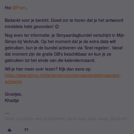
Hoi ​
@Fsim
,
Bedankt voor je bericht. Goed om te horen dat je het antwoord
inmiddels hebt gevonden! 😊
Nog even ter informatie: je Simyaardagbundel verschijnt in Mijn
Simyo bij Verbruik. Op het moment dat je de extra data wilt
gebruiken, kun je de bundel activeren via 'Snel regelen'. Vanaf
dat moment zijn de gratis GB's beschikbaar en kun je ze
gebruiken tot het einde van die kalendermaand.
Wil je hier meer over lezen? Kijk dan eens op:
https://www.simyo.nl/klantenservice/simyaardag#simyaardag-
activeren
Groetjes,
Khadija
Stuur mij alleen een privébericht als ik daar naar vraag. Bedankt!