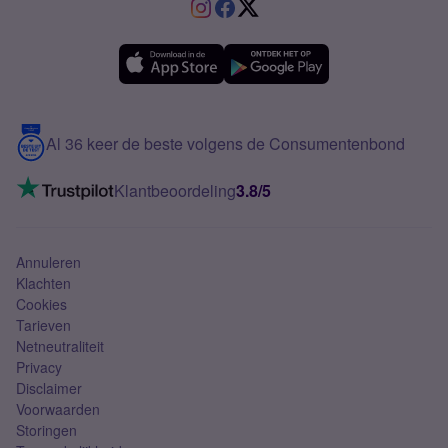
VriendenDeal
Verschil Prepaid en Sim Only
Samsung A36
Forum
OPPO
Simyo Compleet
eSIM
Samsung A56
Over Simyo
Samsung
Meerdere nummers
Samsung S25 FE
Blog
5G internet
Contact
Al 36 keer de beste volgens de Consumentenbond
Mobiel internet
VoLTE 4G bellen
Klantbeoordeling
3.8/5
Mobiel abonnement
Simkaart
Annuleren
Klachten
Cookies
Tarieven
Netneutraliteit
Privacy
Disclaimer
Voorwaarden
Storingen