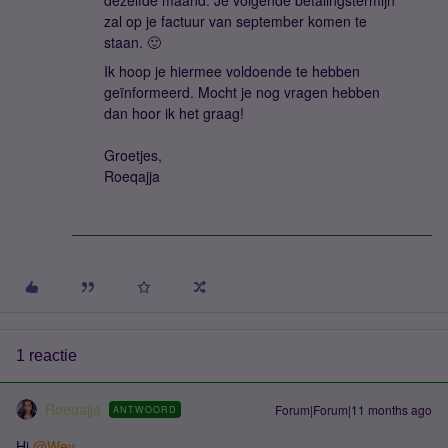
dezelfde maand. Je volgende betalingstermijn
zal op je factuur van september komen te
staan. 🙂
Ik hoop je hiermee voldoende te hebben
geïnformeerd. Mocht je nog vragen hebben
dan hoor ik het graag!
Groetjes,
Roeqajja
1 reactie
Roeqajja
Forum|Forum|11 months ago
ANTWOORD
Hi ​
@Wey
,