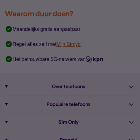
Waarom duur doen?
Maandelijks gratis aanpasbaar
Regel alles zelf met
Mijn Simyo
Het betrouwbare 5G-netwerk van
Over telefoons
Abonnement met telefoon
Populaire telefoons
Informatie over telefoons
Pixel 10
Sim Only
Alle telefoons
Pixel 9a
Sim Only
Prepaid