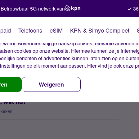
Betrouwbaar 5G-netwerk van
36
kies van Simyo
paid
Telefoons
eSIM
KPN & Simyo Compleet
okies op onze website. Met deze cookies zorgen wij ervoor dat j
 wordt. Bovendien krijg je dankzij cookies relevante advertentie
laatsen cookies op onze website. Hiermee kunnen ze je internet
oonlijke berichten of advertenties kunnen laten zien op en buite
instellingen
op elk moment aanpassen. Hier vind je ook onze
p
rwijderen lukt niet, wat nu?
ren
Weigeren
t, wat nu?
ekeken