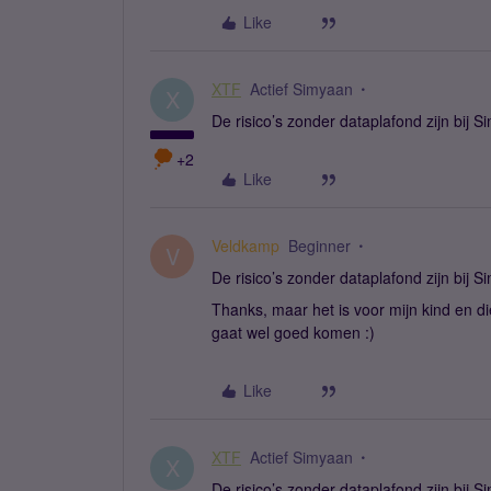
Like
XTF
Actief Simyaan
X
De risico’s zonder dataplafond zijn bij 
+2
Like
Veldkamp
Beginner
V
De risico’s zonder dataplafond zijn bij 
Thanks, maar het is voor mijn kind en d
gaat wel goed komen :)
Like
XTF
Actief Simyaan
X
De risico’s zonder dataplafond zijn bij 