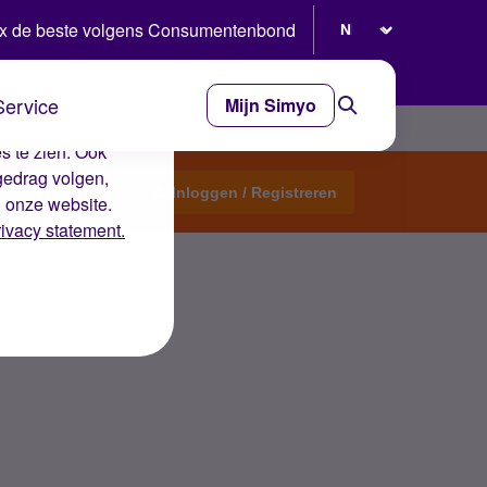
Selecteer taal
x de beste volgens Consumentenbond
Service
Mijn Simyo
e ervaring op de
s te zien. Ook
gedrag volgen,
Start een topic
Inloggen / Registreren
n onze website.
rivacy statement.