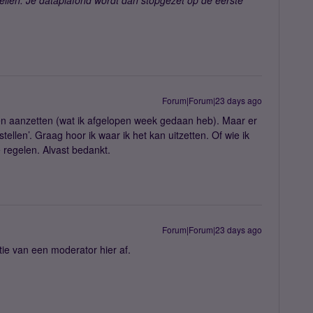
tellen. Je dataplafond wordt dan stopgezet op de eerste
Forum|Forum|23 days ago
een aanzetten (wat ik afgelopen week gedaan heb). Maar er
ellen’. Graag hoor ik waar ik het kan uitzetten. Of wie ik
 regelen. Alvast bedankt.
Forum|Forum|23 days ago
tie van een moderator hier af.