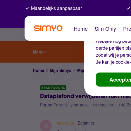
Maandelijks aanpasbaar
De coo
Home
Sim Only
Pre
Wij gebruiken co
website nog beter
derde partijen p
Menu
zodat wij je pers
Je kan je
cookie-
Home
Mijn Simyo
Mijn Simyo
Dataplafond ve
Accepte
BEANTWOORD
Dataplafond verwijderen lukt nie
Forum|Forum|1 year ago
14 reacties
146 B
Aaa40882
Beginner
A