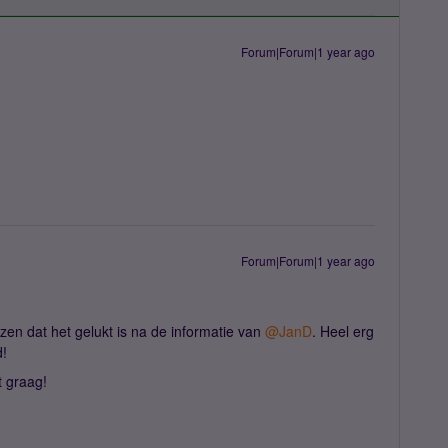
Forum|Forum|1 year ago
Forum|Forum|1 year ago
zen dat het gelukt is na de informat​ie van ​
@JanD
. Heel erg
d!
t graag!