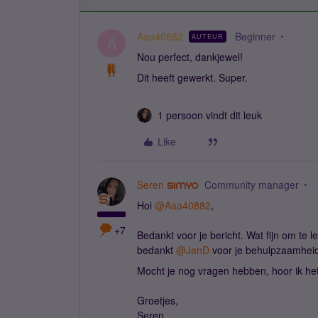
Aaa40882
Beginner
AUTEUR
A
Nou perfect, dankjewel!
Dit heeft gewerkt. Super.
1 persoon vindt dit leuk
Like
Seren
Community manager
Hoi ​
@Aaa40882
,
+7
Bedankt voor je bericht. Wat fijn om te le
bedankt ​
@JanD
voor je behulpzaamhei
Mocht je nog vragen hebben, hoor ik he
Groetjes,
Seren