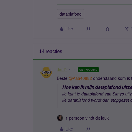
dataplafond
Like
14 reacties
JanD
ANTWOORD
Beste ​
@Aaa40882
onderstaand kom ik t
Hoe kan ik mijn dataplafond uitz
Je kunt je dataplafond van Simyo uitz
Je dataplafond wordt dan stopgezet 
1 persoon vindt dit leuk
Like