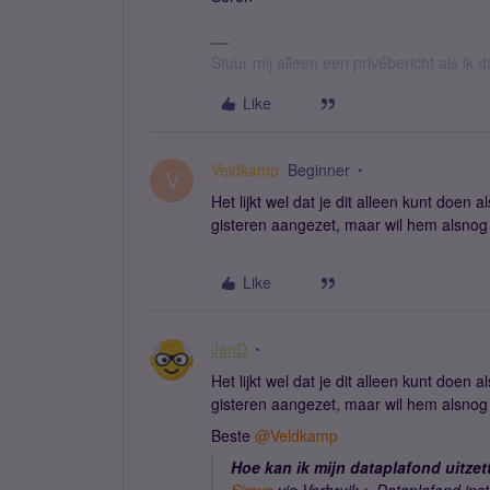
Stuur mij alleen een privébericht als ik
Like
Veldkamp
Beginner
V
Het lijkt wel dat je dit alleen kunt doen 
gisteren aangezet, maar wil hem alsnog 
Like
JanD
Het lijkt wel dat je dit alleen kunt doen 
gisteren aangezet, maar wil hem alsnog 
Beste ​
@Veldkamp
Hoe kan ik mijn dataplafond uitze