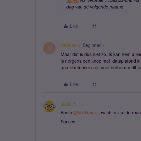
Simyo
via Verbruik > Dataplafond ins
dag van de volgende maand.
Like
Veldkamp
Beginner
V
Maar dat is dus niet zo. Ik kan hem all
is nergens een knop met ‘dataplafond inst
qua klantenservice moet bellen om dit te
Like
JanD
Beste ​
@Veldkamp
, wacht s.v.p. de reac
Succes.