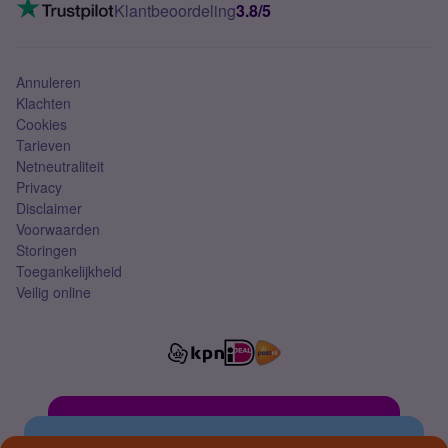
VoLTE 4G bellen
Klantbeoordeling
3.8/5
Mobiel abonnement
Simkaart
Annuleren
Klachten
Cookies
Tarieven
Netneutraliteit
Privacy
Disclaimer
Voorwaarden
Storingen
Toegankelijkheid
Veilig online